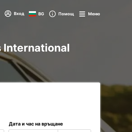
Вход
BG
Помощ
Меню
 International
Дата и час на връщане