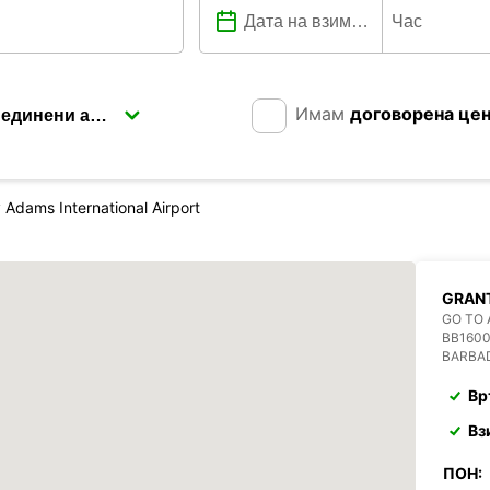
Имам
договорена це
 Adams International Airport
GRANT
GO TO 
BB160
BARBA
Вр
Вз
ПОН: