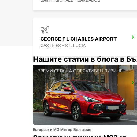
GEORGE F L CHARLES AIRPORT
CASTRIES - ST. LUCIA
Нашите статии в блога в Б
ANR ROBINSON INTERNATIONAL AIRPORT
CROWN POINT - TRINIDAD AND TOBAGO
Europcar и MG Мотор България