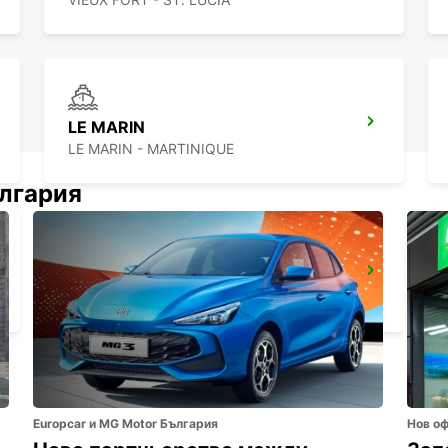
LE MARIN
LE MARIN - MARTINIQUE
ългария
PIARCO INTERNATIONAL AIRPORT
PORT OF SPAIN - TRINIDAD AND TOBAGO
Europcar и MG Motor България
Нов о