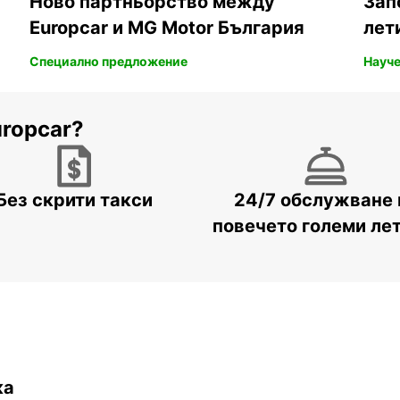
Ново партньорство между
Зап
Europcar и MG Motor България
лет
Специално предложение
Науче
uropcar?
Без скрити такси
24/7 обслужване 
повечето големи ле
ка