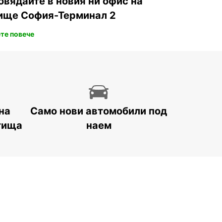
овядайте в новия ни офис на
ище София-Терминал 2
те повече
на
Само нови автомобили под
тища
наем