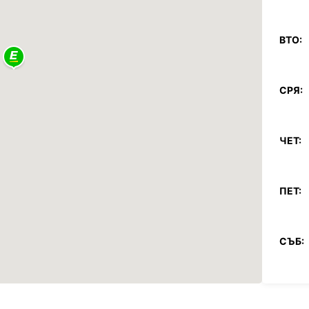
ВТО:
СРЯ:
ЧЕТ:
ПЕТ:
СЪБ:
НЕД: