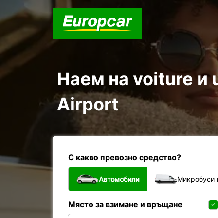
Наем на voiture и u
Airport
С какво превозно средство?
Автомобили
Микробуси 
Място за взимане и връщане