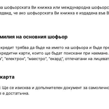
на шофьорската Ви книжка или международна шофьорск
едвид, че ако шофьорската Ви книжка е издадена във 
амилия на основния шофьор
 кредит трябва да бъде на името на шофьора и бъде пр
кредитни карти, които ще бъдат поискани при наемане.
", "електрон", "маестро", "екард", отпечатани на лицева
 карта
Ще се изисква и допълнителен документ за самоличнос
 е достатъчна.