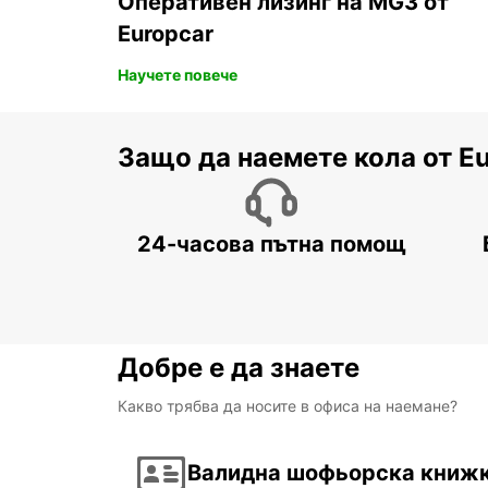
Оперативен лизинг на MG3 от
Europcar
Научете повече
Защо да наемете кола от E
24-часова пътна помощ
Добре е да знаете
Какво трябва да носите в офиса на наемане?
Валидна шофьорска книж