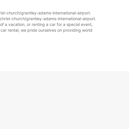
23:01 - 23:59*
rist-church/grantley-adams-international-airport.
пълнителни такси
christ-church/grantley-adams-international-airport.
работно време може да варира в зависимост
f a vacation, or renting a car for a special event,
ициалните празници.
 car rental, we pride ourselves on providing world
+1246 (0) 4672525
Програма по дни