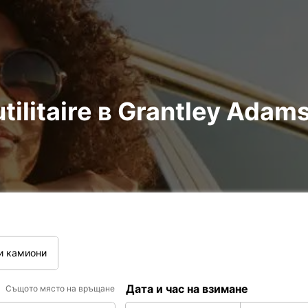
tilitaire в Grantley Adams
и камиони
Дата и час на взимане
Същото място на връщане