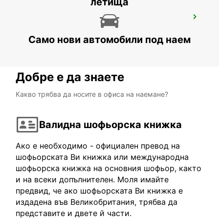
летища
LJUBLJANA DOWNTOWN RAILWAY
STATION
LJUBLJANA - SLOVENIA
Само нови автомобили под наем
Добре е да знаете
Какво трябва да носите в офиса на наемане?
Валидна шофьорска книжка
Ако е необходимо - официален превод на
шофьорската Ви книжка или международна
шофьорска книжка на основния шофьор, както
и на всеки допълнителен. Моля имайте
предвид, че ако шофьорската Ви книжка е
издадена във Великобритания, трябва да
представите и двете й части.