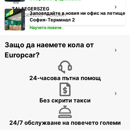
ZALAEGERSZEG
Заповядайте в новия ни офис на летище
ZALAEGERSZEG - HUNGARY
София-Терминал 2
Научете повече
Защо да наемете кола от
LJUBLJANA AIRPORT
Europcar?
ZGORNJI BRNIK AERODROM - SLOVENIA
24-часова пътна помощ
BLED
Без скрити такси
BLED - SLOVENIA
24/7 обслужване на повечето големи