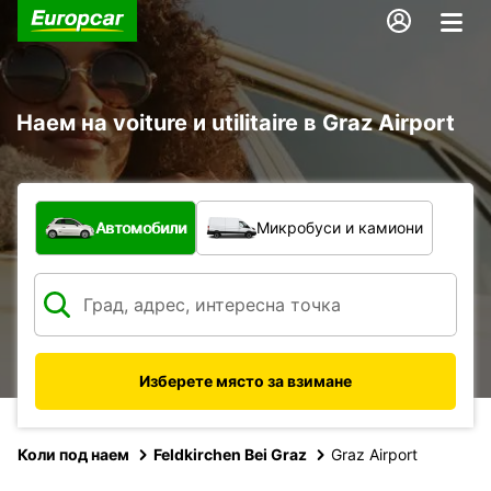
Наем на voiture и utilitaire в Graz Airport
С какво превозно средство?
Автомобили
Микробуси и камиони
Изберете място за взимане
Коли под наем
Feldkirchen Bei Graz
Graz Airport