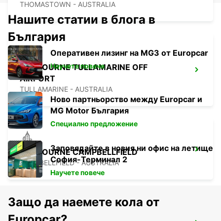
THOMASTOWN - AUSTRALIA
Нашите статии в блога в
България
Оперативен лизинг на MG3 от Europcar
Научете повече
MELBOURNE TULLAMARINE OFF
AIRPORT
TULLAMARINE - AUSTRALIA
Ново партньорство между Europcar и
MG Motor България
Специално предложение
Заповядайте в новия ни офис на летище
MELBOURNE CAMPBELLFIELD
София-Терминал 2
CAMPBELLFIELD - AUSTRALIA
Научете повече
Защо да наемете кола от
Europcar?