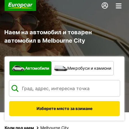
Наем на автомобил и товарен
автомобил в Melbourne City
С какво превозно средство?
Автомобили
Микробуси и камиони
Изберете място за взимане
Коли под наем
Melbourne City