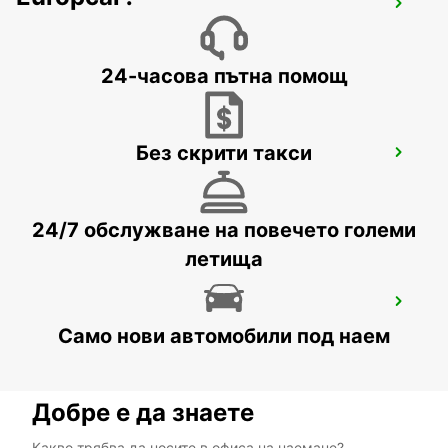
MELBOURNE BLACKBURN
BLACKBURN - AUSTRALIA
24-часова пътна помощ
Без скрити такси
MELBOURNE MOORABBIN
MOORABBIN - AUSTRALIA
24/7 обслужване на повечето големи
летища
MELBOURNE AIRPORT
MELBOURNE - AUSTRALIA
Само нови автомобили под наем
Добре е да знаете
Какво трябва да носите в офиса на наемане?