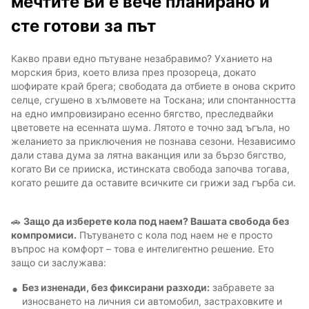
мечтите Ви е вече планирано и
сте готови за път
Какво прави едно пътуване незабравимо? Уханието на
морския бриз, което влиза през прозореца, докато
шофирате край брега; свободата да отбиете в онова скрито
селце, сгушено в хълмовете на Тоскана; или спонтанността
на едно импровизирано есенно бягство, преследвайки
цветовете на есенната шума. Лятото е точно зад ъгъла, но
желанието за приключения не познава сезони. Независимо
дали става дума за лятна ваканция или за бързо бягство,
когато Ви се прииска, истинската свобода започва тогава,
когато решите да оставите всичките си грижи зад гърба си.
🚗
Защо да изберете кола под наем? Вашата свобода без
компромиси.
Пътуването с кола под наем не е просто
въпрос на комфорт – това е интелигентно решение. Ето
защо си заслужава:
Без изненади, без фиксирани разходи:
забравете за
износването на личния си автомобил, застраховките и