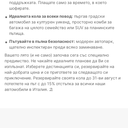
поддръжката. Плащате само за времето, в което
шофирате.
Идеалната кола за всеки повод:
пъргав градски
автомобил за културен уикенд, просторно комби за
багажа на цялото семейство или SUV за планинските
пътища.
Пътувайте в пълна безопасност:
модерен автопарк,
щателно инспектиран преди всяко заминаване.
Вашето лято (и не само) започва сега със специално
предимство. Не чакайте идеалните планове да Ви се
изплъзнат. Изберете дестинацията си, резервирайте на
най-добрата цена и се пригответе за следващото си
приключение. Резервирайте своята кола до 31-ви август и
потеглете на път с до 15% отстъпка за всички наши
автомобили в Италия. ⛱️