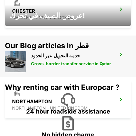
CHESTER
عروض الصيف في تحرك!
CHESTER - UNITED KINGDOM
Our Blog articles in قطر
خدمة التحويل عبر الحدود
MANCHESTER AIRPORT
MANCHESTER - UNITED KINGDOM
Cross-border transfer service in Qatar
Why renting car with Europcar ?
NORTHAMPTON
NORTHAMPTON - UNITED KINGDOM
24 hour roadside assistance
No hidden charge