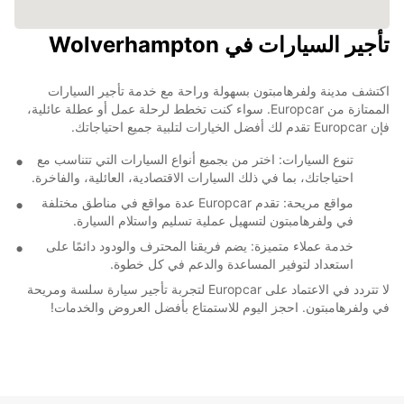
تأجير السيارات في Wolverhampton
اكتشف مدينة ولفرهامبتون بسهولة وراحة مع خدمة تأجير السيارات
الممتازة من Europcar. سواء كنت تخطط لرحلة عمل أو عطلة عائلية،
فإن Europcar تقدم لك أفضل الخيارات لتلبية جميع احتياجاتك.
تنوع السيارات: اختر من بجميع أنواع السيارات التي تتناسب مع
احتياجاتك، بما في ذلك السيارات الاقتصادية، العائلية، والفاخرة.
مواقع مريحة: تقدم Europcar عدة مواقع في مناطق مختلفة
في ولفرهامبتون لتسهيل عملية تسليم واستلام السيارة.
خدمة عملاء متميزة: يضم فريقنا المحترف والودود دائمًا على
استعداد لتوفير المساعدة والدعم في كل خطوة.
لا تتردد في الاعتماد على Europcar لتجربة تأجير سيارة سلسة ومريحة
في ولفرهامبتون. احجز اليوم للاستمتاع بأفضل العروض والخدمات!