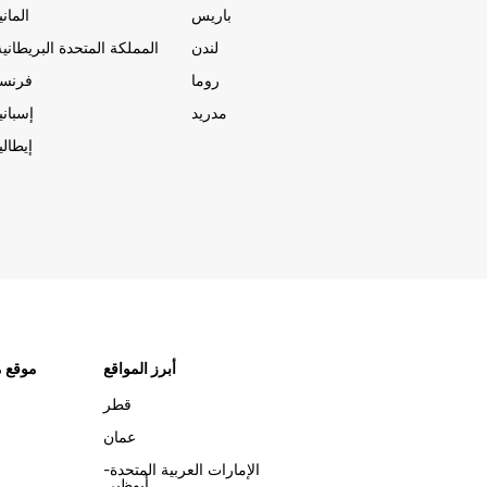
باريس
المانيا
لندن
المملكة المتحدة البريطانية
روما
فرنسا
مدريد
إسبانيا
إيطاليا
أبرز المواقع
موقع م
قطر
عمان
الإمارات العربية المتحدة-
أبوظبي