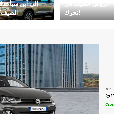
عروض الصيف في
إلى أين سيأخذك
تحرك!
الصيف؟
رحلتك المثالية في
رحلتك المثالية ف
انتظارك
انتظار
الحدود
دود
Cros