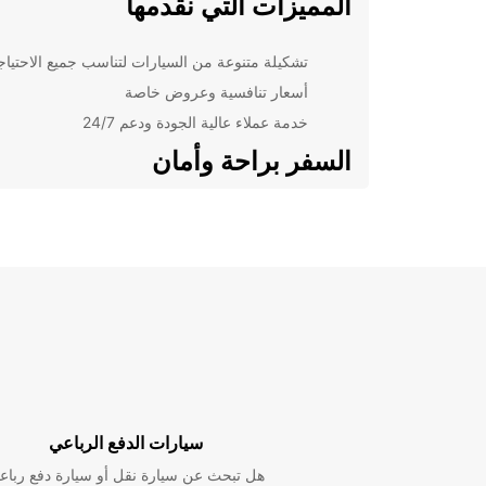
المميزات التي نقدمها
تشكيلة متنوعة من السيارات لتناسب جميع الاحتيا
أسعار تنافسية وعروض خاصة
خدمة عملاء عالية الجودة ودعم 24/7
السفر براحة وأمان
مع Europcar، يمكنك السفر براحة وأمان بفضل سياراتنا
العصرية والمجهزة بأحدث التقنيات الأمنية. يمكنك الاختيار
بين مجموعة متنوعة من الخيارات، بما في ذلك السيارات
الصغيرة والعائلية والدفع الرباعي.
احجز الآن مع Europcar في بليموث
لا تفوت الفرصة لتجربة تأجير السيارات السهل والمريح مع
Europcar في بليموث. احجز الآن عبر موقعنا الإلكتروني 
أحد فروعنا المحلية للحصول على خدمة فورية واحترافية.
سيارات الدفع الرباعي
هل تبحث عن سيارة نقل أو سيارة دفع رباع