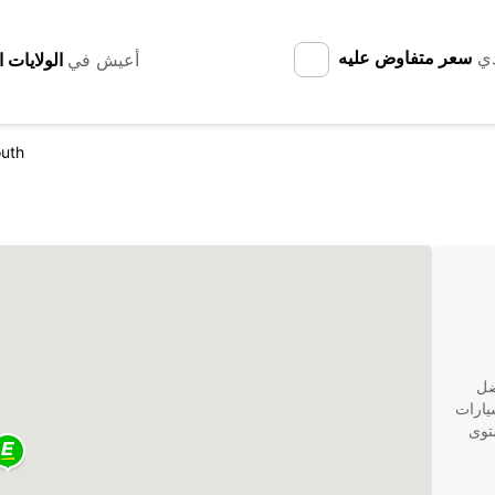
دي
سعر متفاوض عليه
أعيش في
uth
فضل
يارات
توى