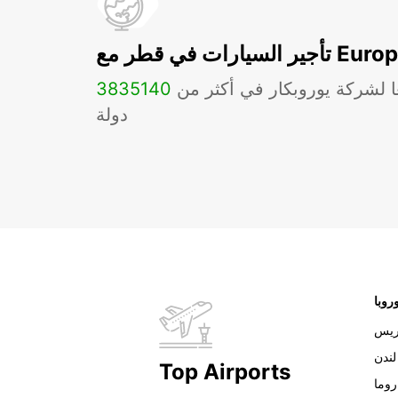
ات في قطر مع Europcar
ا لشركة يوروبكار في أكثر من
140
3835
دولة
روبا
ريس
لندن
Top Airports
روما