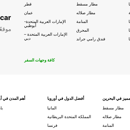
مطار مسقط
قطر
مطار صلاله
عمان
تأجير السيار
المنامة
الإمارات العربية المتحدة-
أبوظبي
موقعً
المحرق
الإمارات العربية المتحدة –
دبي
فندق رامي جراند
كافة وجهات السفر
ميز في البحرين
أفضل الدول في أوروبا
أهم المدن في أو
مطار مسقط
المانيا
با
مطار صلاله
المملكة المتحدة البريطانية
المنامة
فرنسا