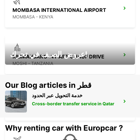
MOMBASA INTERNATIONAL AIRPORT
MOMBASA - KENYA
عروض الصيف في تحرك!
KILIMANJARO INT APT CHAUF DRIVE
MOSHI - TANZANIA
Our Blog articles in قطر
خدمة التحويل عبر الحدود
KILIMANJARO INT APT SELF DRIVE
Cross-border transfer service in Qatar
MOSHI - TANZANIA
Why renting car with Europcar ?