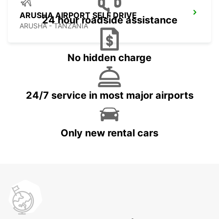
ARUSHA AIRPORT SELF DRIVE
24 hour roadside assistance
ARUSHA - TANZANIA
No hidden charge
24/7 service in most major airports
Only new rental cars