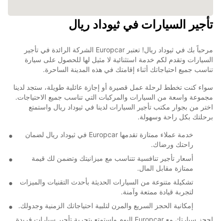
تأجير السيارات في ثيوداد ريال
مرحباً بك في ثيوداد ريال! تعتبر Europcar الشركة الرائدة في تأجير
السيارات وتقدم لكم خدمة استثنائية لا مثيل لها للحصول على سيارة
تناسب جميع احتياجاتك أثناء إقامتك في هذه المدينة الساحرة.
سواء كنت تخطط لرحلة عمل قصيرة أو إجازة عائلية طويلة، ستجد لدينا
مجموعة واسعة من السيارات والمركبات التي تناسب جميع الاحتياجات.
اختر من بجوار مكتب تأجير السيارات لدينا في ثيوداد ريال واستمتع
برحلتك بكل راحة وسهولة.
خدمة عملاء ممتازة تقدمها Europcar في ثيوداد ريال لضمان
راحتك ورضاك.
أسعار تأجير تنافسية تتناسب مع ميزانيتك وتضمن لك قيمة
ممتازة مقابل المال.
تشكيلة متنوعة من السيارات الحديثة بأحدث التقنيات والميزات
لتجربة قيادة ممتعة وآمنة.
إمكانية الحجز السريع والمرن لتلبية احتياجاتك الزمنية وجدولك.
احجز سيارتك مع Europcar اليوم واستمتع بتجربة تأجير سيارات فريدة