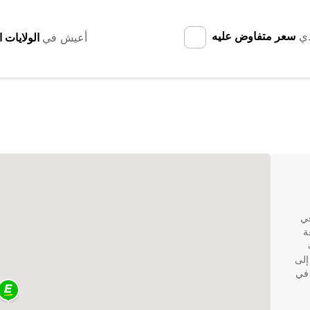
دي
سعر متفاوض عليه
أعيش في
في
مجموعة
إلى
 في