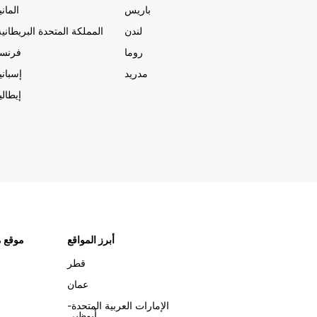
باريس
المانيا
لندن
المملكة المتحدة البريطانية
روما
فرنسا
مدريد
إسبانيا
إيطاليا
أبرز المواقع
موقع م
قطر
عمان
الإمارات العربية المتحدة-
أبوظبي