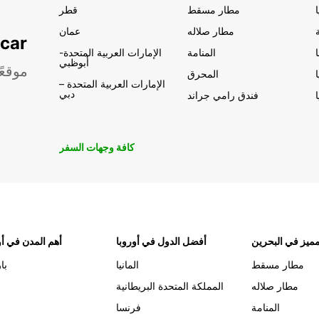
مطار مسقط
قطر
مطار صلاله
عمان
تأجير السيار
المنامة
الإمارات العربية المتحدة-
أبوظبي
موقعً
المحرق
الإمارات العربية المتحدة –
دبي
فندق رامي جراند
كافة وجهات السفر
ميز في البحرين
أفضل الدول في أوروبا
أهم المدن في أو
مطار مسقط
المانيا
با
مطار صلاله
المملكة المتحدة البريطانية
المنامة
فرنسا