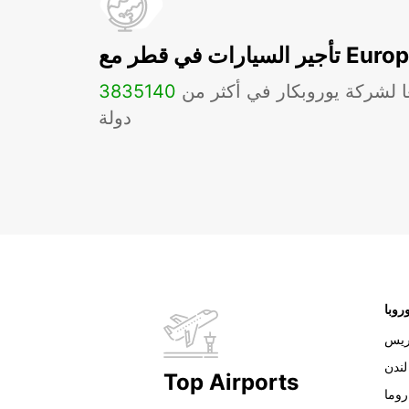
ات في قطر مع Europcar
ا لشركة يوروبكار في أكثر من
140
3835
دولة
روبا
ريس
لندن
Top Airports
روما