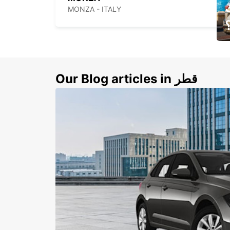
MONZA - ITALY
ي
ك
Our Blog articles in قطر