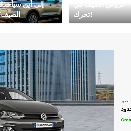
عروض الصيف في
إلى أين سيأخذك
تحرك!
الصيف؟
رحلتك المثالية في
رحلتك المثالية ف
انتظارك
انتظار
الحدود
دود
Cros