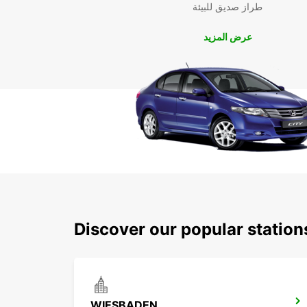
طراز صديق للبيئة
عرض المزيد
Discover our popular statio
WIESBADEN