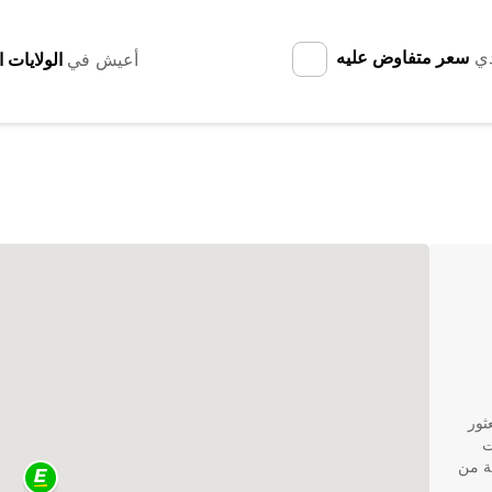
دي
سعر متفاوض عليه
أعيش في
لاء العثور
اء كنت
يلة واسعة من