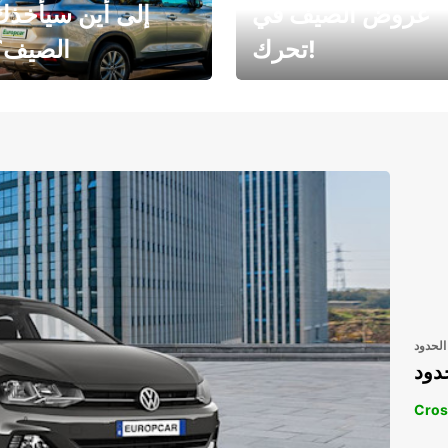
عروض الصيف في
إلى أين سيأخذك
تحرك!
الصيف؟
رحلتك المثالية في
رحلتك المثالية ف
انتظارك
انتظار
الحدود
دود
Cros