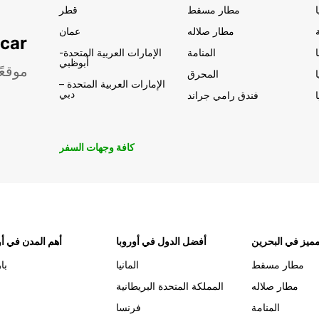
مطار مسقط
قطر
مطار صلاله
عمان
تأجير السيار
المنامة
الإمارات العربية المتحدة-
أبوظبي
موقعً
المحرق
الإمارات العربية المتحدة –
دبي
فندق رامي جراند
كافة وجهات السفر
ميز في البحرين
أفضل الدول في أوروبا
أهم المدن في أو
مطار مسقط
المانيا
با
مطار صلاله
المملكة المتحدة البريطانية
المنامة
فرنسا