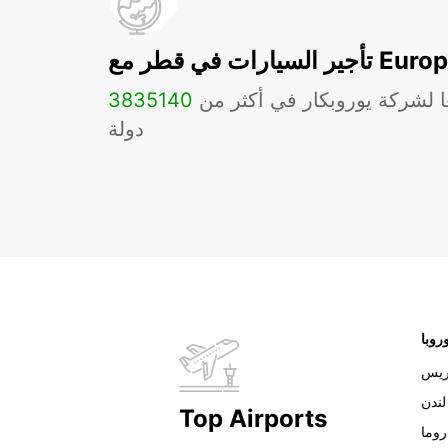
ات في قطر مع Europcar
ا لشركة يوروبكار في أكثر من
140
3835
دولة
روبا
ريس
لندن
Top Airports
روما