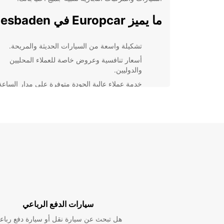
ما يميز Europcar في Wiesbaden
تشكيلة واسعة من السيارات الحديثة والمريحة.
أسعار تنافسية وعروض خاصة للعملاء المحليين
والدوليين.
خدمة عملاء عالية الجودة متوفرة على مدار الساعة
لجميع احتياجاتك.
صيانة دورية للمركبات لتضمن راحة البال والأمان أث
الرحلة.
إمكانية توصيل واستلام السيارة في المطار أو في
المكان الذي تختاره.
اختر Europcar لتجربة إيجار سي
مميزة
استمتع برحلتك بأقصى قدر من الراحة وا
سيارات الدفع الرباعي
في Wiesbaden. سواء كنت في رحلة عمل أو تخطط لق
هل تبحث عن سيارة نقل أو سيارة دفع رباع
إجازة ممتعة، فإن تأجير سيارة من Europcar سيك