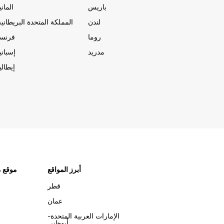
باريس
المانيا
لندن
المملكة المتحدة البريطانية
روما
فرنسا
مدريد
إسبانيا
إيطاليا
أبرز المواقع
موقع م
قطر
عمان
الإمارات العربية المتحدة-
أبوظبي