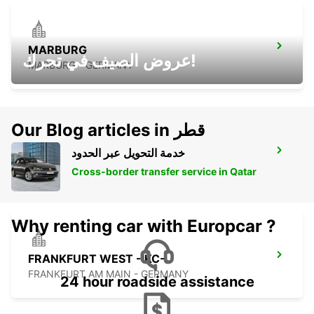
MARBURG
عروض الصيف في تحرك!
MARBURG - GERMANY
Our Blog articles in قطر
خدمة التحويل عبر الحدود
BAD HOMBURG
BAD HOMBURG - GERMANY
Cross-border transfer service in Qatar
Why renting car with Europcar ?
FRANKFURT WEST -IKC-
FRANKFURT AM MAIN - GERMANY
24 hour roadside assistance