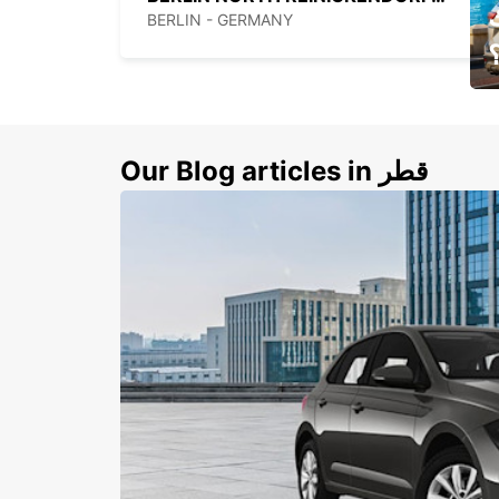
BERLIN - GERMANY
ي
ك
Our Blog articles in قطر