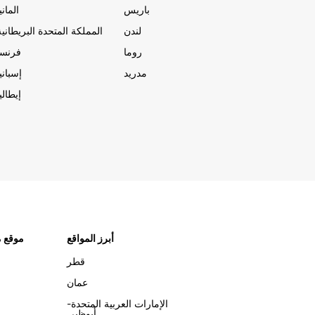
باريس
المانيا
لندن
المملكة المتحدة البريطانية
روما
فرنسا
مدريد
إسبانيا
إيطاليا
أبرز المواقع
موقع م
قطر
عمان
الإمارات العربية المتحدة-
أبوظبي