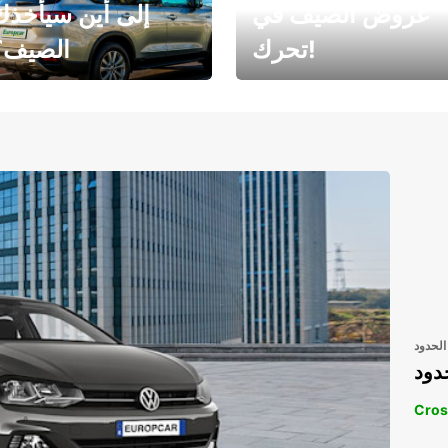
عروض الصيف في
إلى أين سيأخذك
تحرك!
الصيف؟
رحلتك المثالية في
رحلتك المثالية ف
انتظارك
انتظار
الحدود
دود
Cros