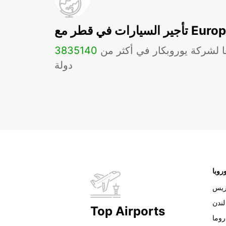
ات في قطر مع Europcar
ا لشركة يوروبكار في أكثر من
140
3835
دولة
روبا
ريس
لندن
Top Airports
روما