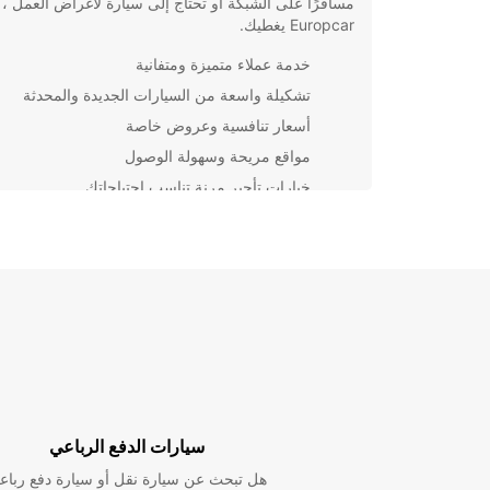
مسافرًا على الشبكة أو تحتاج إلى سيارة لأغراض العمل ،
Europcar يغطيك.
خدمة عملاء متميزة ومتفانية
تشكيلة واسعة من السيارات الجديدة والمحدثة
أسعار تنافسية وعروض خاصة
مواقع مريحة وسهولة الوصول
خيارات تأجير مرنة تناسب احتياجاتك
تعتبر Europcar شريكك
من بين مجموعتنا المتنوعة من السيارات الرياضية والسيا
الاقتصادية والسيارات العائلية ، واستمتع بالرحلة بأقصى 
الراحة والأمان.
احجز اليوم مع Europcar واستفد من تجربة تأجير سيارا
تُضاهى في Prenzlau. لا تضيع الوقت واستمتع برحلتك 
قدر من الراحة والسهولة.
سيارات الدفع الرباعي
هل تبحث عن سيارة نقل أو سيارة دفع رباع