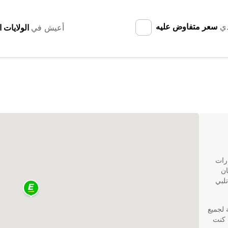
دي
سعر متفاوض عليه
أعيش في
ارات
لمكان
 تلبي
لجميع
ء كنت