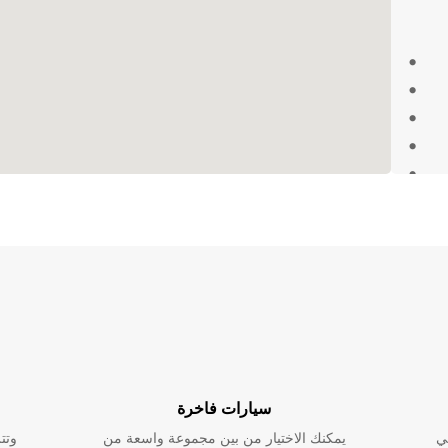
 المثالي لرحلتك في Prenzlau. اختر
رات
قدر من
ت لا
بأقصى
سيارات فاخرة
ي
يمكنك الاختيار من بين مجموعة واسعة من
وتت