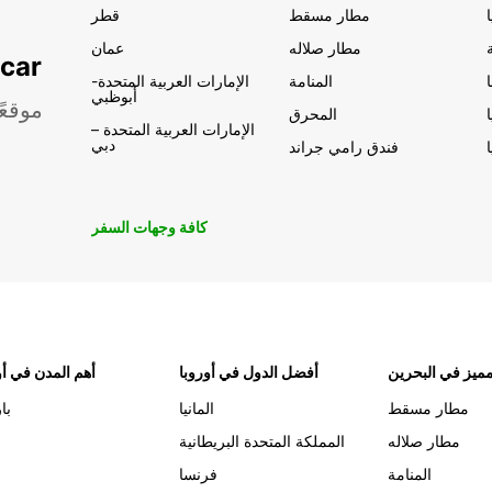
مطار مسقط
قطر
مطار صلاله
عمان
تأجير السيار
المنامة
الإمارات العربية المتحدة-
أبوظبي
موقعً
المحرق
الإمارات العربية المتحدة –
دبي
فندق رامي جراند
كافة وجهات السفر
ميز في البحرين
أفضل الدول في أوروبا
أهم المدن في أو
مطار مسقط
المانيا
با
مطار صلاله
المملكة المتحدة البريطانية
المنامة
فرنسا