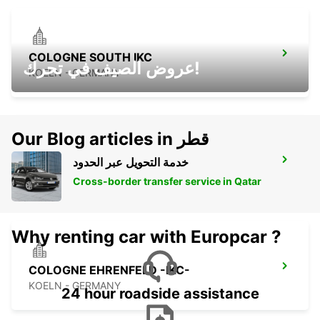
COLOGNE SOUTH IKC
عروض الصيف في تحرك!
KOELN - GERMANY
Our Blog articles in قطر
خدمة التحويل عبر الحدود
SANKT AUGUSTIN
SANKT AUGUSTIN - GERMANY
Cross-border transfer service in Qatar
Why renting car with Europcar ?
COLOGNE EHRENFELD -IKC-
KOELN - GERMANY
24 hour roadside assistance