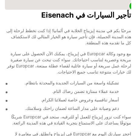
تأجير السيارات في Eisenach
مرحبًا بكم في مدينة إيزيناخ الخلابة في ألمانيا! إذا كنت تخطط لرحلة إلى
هذه المدينة الجميلة، فإن تأجير سيارة هو الخيار المثالي لك لاستكشاف
كل ما تقدمه هذه المنطقة.
مع وجود وكالة Europcar في إيزيناخ، يمكنك الآن الحصول على سيارة
مريحة وعصرية لتناسب احتياجاتك. سواء كنت تبحث عن سيارة صغيرة
لرحلة عمل سريعة أو سيارة عائلية لقضاء عطلة ممتعة، Europcar توفر
لك خيارات متنوعة تناسب جميع الاحتياجات.
تشكيلة واسعة من السيارات الجديدة والمحدثة بانتظام.
خدمة عملاء ممتازة تضمن رضاك التام.
أسعار تنافسية وعروض خاصة لعملائنا الكرام.
دعم وصيانة على مدار الساعة لضمان راحتك وسلامتك.
سواء كنت تزور إيزيناخ للعمل أو للترفيه، ستجد في Europcar شريكًا
موثوقًا يساعدك على الاستمتاع بتجربة القيادة في هذه المدينة الرائعة.
احجز سيارتك اليوم مع Europcar في إيزيناخ وانطلق في مغامرة لا