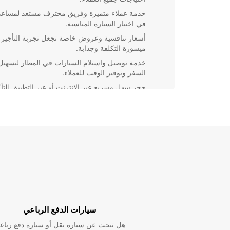
خدمة عملاء متميزة وفريق محترف مستعد لمساع
في اختيار السيارة المناسبة.
أسعار تنافسية وعروض خاصة تجعل تجربة التأجير
ميسورة التكلفة وجذابة.
خدمة توصيل واستلام السيارات في المطار لتسهيل
السفر وتوفير الوقت للعملاء.
حجز سهل وسريع عبر الإنترنت أو عبر التطبيق للتأك
من توفر السيارة المفضلة لديك.
تأجير سيارات ذو جودة عالية وصيانة دورية لضمان
راحة وسلامة العملاء أثناء القيادة.
لا تتردد في الاتصال بنا اليوم للحصول على مزيد من المع
نحن هنا لجعل رحلتك أكثر متعة وسهولة!
سيارات الدفع الرباعي
هل تبحث عن سيارة نقل أو سيارة دفع رباع