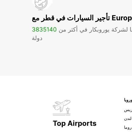
ات في قطر مع Europcar
ا لشركة يوروبكار في أكثر من
140
3835
دولة
روبا
ريس
لندن
Top Airports
روما