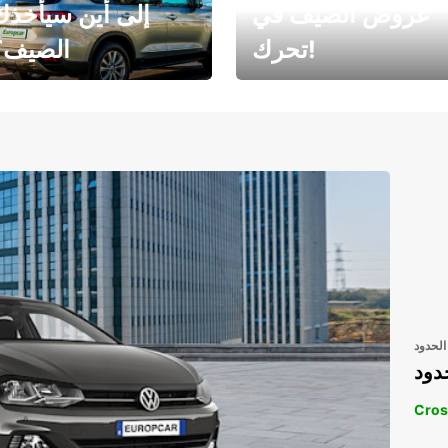
عروض الصيف في
إلى أين سيأخذك
تحرك!
الصيف؟
رحلتك المثالية في
رحلتك المثالية ف
انتظارك
انتظار
الحدود
دود
Cros