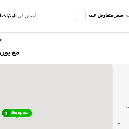
دي
سعر متفاوض عليه
أعيش في
ce
اكتشف issy-en-France
ة
2