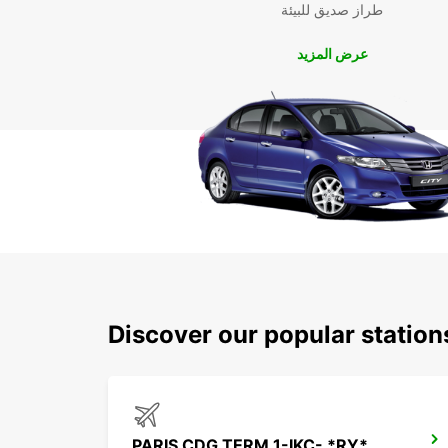
طراز صديق للبيئة
عرض المزيد
Discover our popular statio
PARIS CDG TERM 1-IKC- *RY*