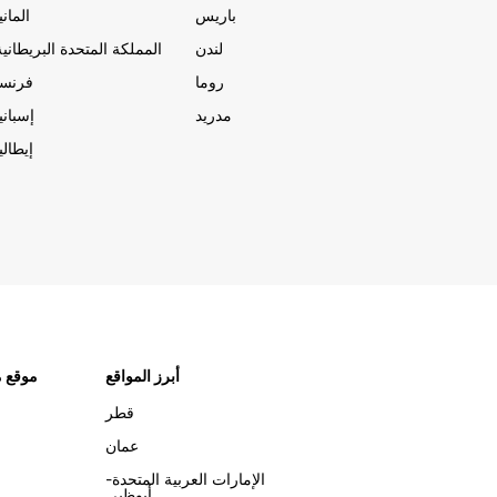
باريس
المانيا
لندن
المملكة المتحدة البريطانية
روما
فرنسا
مدريد
إسبانيا
إيطاليا
أبرز المواقع
موقع م
قطر
عمان
الإمارات العربية المتحدة-
أبوظبي