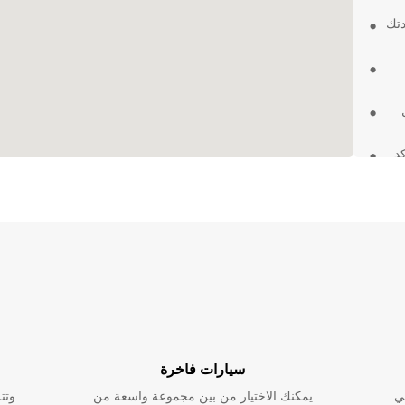
دتك
د
لومات
حول تأجير السيارات في Roissy-en-France مع Europcar.
سيارات فاخرة
ي
يمكنك الاختيار من بين مجموعة واسعة من
وتت