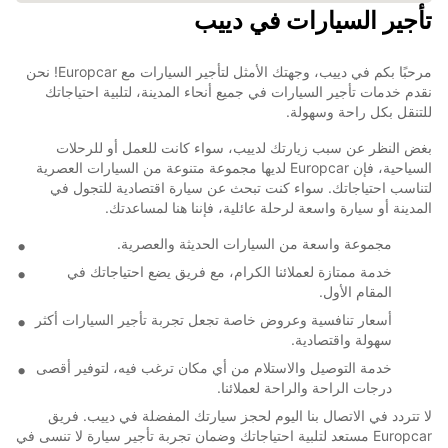
تأجير السيارات في دييب
مرحبًا بكم في دييب، وجهتك الأمثل لتأجير السيارات مع Europcar! نحن
نقدم خدمات تأجير السيارات في جميع أنحاء المدينة، لتلبية احتياجاتك
للتنقل بكل راحة وسهولة.
بغض النظر عن سبب زيارتك لدييب، سواء كانت للعمل أو للرحلات
السياحية، فإن Europcar لديها مجموعة متنوعة من السيارات العصرية
لتناسب احتياجاتك. سواء كنت تبحث عن سيارة اقتصادية للتجول في
المدينة أو سيارة واسعة لرحلة عائلية، فإننا هنا لمساعدتك.
مجموعة واسعة من السيارات الحديثة والعصرية.
خدمة ممتازة لعملائنا الكرام، مع فريق يضع احتياجاتك في
المقام الأول.
أسعار تنافسية وعروض خاصة تجعل تجربة تأجير السيارات أكثر
سهولة واقتصادية.
خدمة التوصيل والاستلام من أي مكان ترغب فيه، لتوفير أقصى
درجات الراحة والراحة لعملائنا.
لا تتردد في الاتصال بنا اليوم لحجز سيارتك المفضلة في دييب. فريق
Europcar مستعد لتلبية احتياجاتك وضمان تجربة تأجير سيارة لا تنسى في