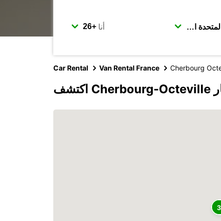
أنا
Car Rental
Van Rental France
Cherbourg Octe
بكار