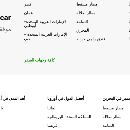
مطار مسقط
قطر
مطار صلاله
عمان
تأجير السيار
المنامة
الإمارات العربية المتحدة-
أبوظبي
موقعً
المحرق
الإمارات العربية المتحدة –
دبي
فندق رامي جراند
كافة وجهات السفر
ميز في البحرين
أفضل الدول في أوروبا
أهم المدن في أو
مطار مسقط
المانيا
با
مطار صلاله
المملكة المتحدة البريطانية
المنامة
فرنسا