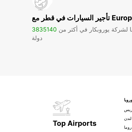
ات في قطر مع Europcar
ا لشركة يوروبكار في أكثر من
140
3835
دولة
روبا
ريس
لندن
Top Airports
روما