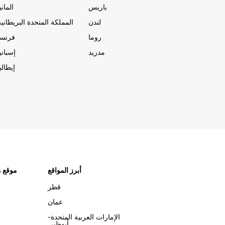
باريس
المانيا
لندن
المملكة المتحدة البريطانية
روما
فرنسا
مدريد
إسبانيا
إيطاليا
أبرز المواقع
موقع م
قطر
عمان
الإمارات العربية المتحدة-
أبوظبي