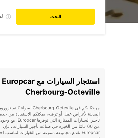
ل
البحث
استئجا
Cherbourg-Octeville
مرحبًا بكم في Cherbourg-Octeville! سواء كنتم تزو
المدينة لأغراض عمل أو ترفيه، يمكنكم الاستفادة من خدم
تأجير السيارات الممتازة التي توفرها pcar
من 60 عامًا من الخبرة في صناعة تأجير السيارات، فإن
Europcar تقدم مجموعة متنوعة من الخيارات لتناسب اح