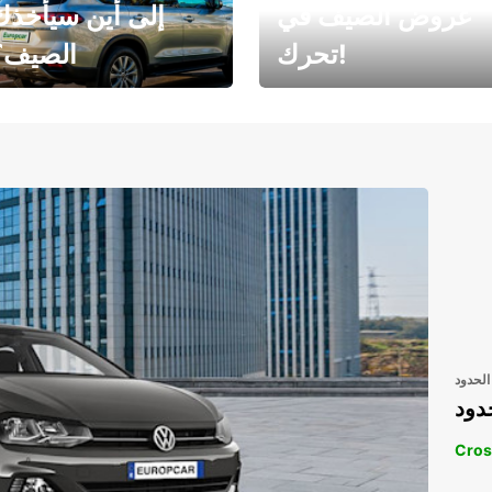
عروض الصيف في
إلى أين سيأخذك
تحرك!
الصيف؟
رحلتك المثالية في
رحلتك المثالية ف
انتظارك
انتظار
الحدود
دود
Cros