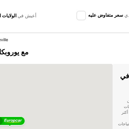
دي
سعر متفاوض عليه
أعيش في
ville
اكتشف Cherbourg-Octeville مع يورو
ر السيارات مع Europcar في
رون
ات
Euro. مع وجود أكثر
3
تياجات