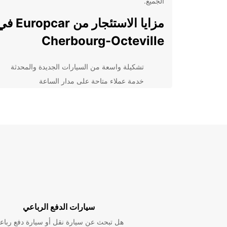
الجميع.
مزايا الاستئجار من uropcar
Cherbourg-Octeville
تشكيلة واسعة من السيارات الجديدة والمحدثة
خدمة عملاء متاحة على مدار الساعة
تأمين شامل وخدمة الطوارئ 24/7
عروض وتخفيضات رائعة على الاستئجار الطويل ال
اختر Europcar لتجربة تأجير سيارات سلسة وموثوقة في
Cherbourg-Octeville. تواصل معنا اليوم للحجز والاس
عن خدماتنا!
سيارات الدفع الرباعي
هل تبحث عن سيارة نقل أو سيارة دفع رباع