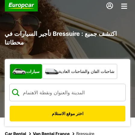
تأجير السيارات في Bressuire : اكتشف جميع
محطاتنا
ما نوع المركبة؟
شاحنات الفان والشاحنات العادية
سيارات
اختر موقع الاستلام
Car Rental
Van Rental France
Bressuire