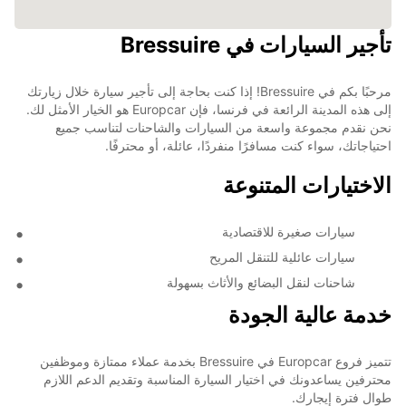
تأجير السيارات في Bressuire
مرحبًا بكم في Bressuire! إذا كنت بحاجة إلى تأجير سيارة خلال زيارتك
إلى هذه المدينة الرائعة في فرنسا، فإن Europcar هو الخيار الأمثل لك.
نحن نقدم مجموعة واسعة من السيارات والشاحنات لتناسب جميع
احتياجاتك، سواء كنت مسافرًا منفردًا، عائلة، أو محترفًا.
الاختيارات المتنوعة
سيارات صغيرة للاقتصادية
سيارات عائلية للتنقل المريح
شاحنات لنقل البضائع والأثاث بسهولة
خدمة عالية الجودة
تتميز فروع Europcar في Bressuire بخدمة عملاء ممتازة وموظفين
محترفين يساعدونك في اختيار السيارة المناسبة وتقديم الدعم اللازم
طوال فترة إيجارك.