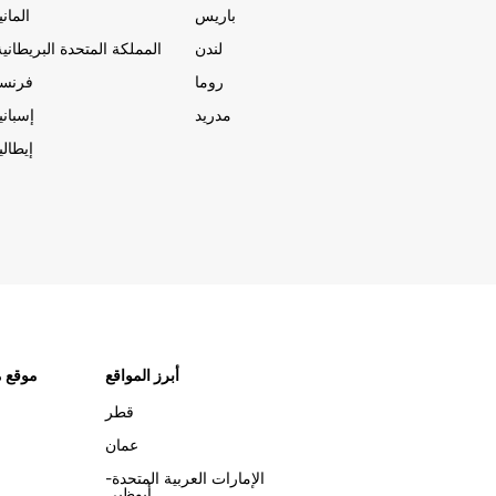
باريس
المانيا
لندن
المملكة المتحدة البريطانية
روما
فرنسا
مدريد
إسبانيا
إيطاليا
أبرز المواقع
موقع م
قطر
عمان
الإمارات العربية المتحدة-
أبوظبي