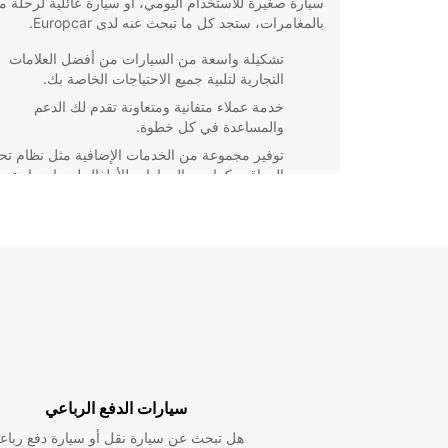
سيارة صغيرة للاستخدام اليومي، أو سيارة عائلية لرحلة مل
بالمغامرات، ستجد كل ما تبحث عنه لدى Europcar.
تشكيلة واسعة من السيارات من أفضل العلامات
التجارية لتلبية جميع الاحتياجات الخاصة بك.
خدمة عملاء متفانية ومتعاونة تقدم لك الدعم
والمساعدة في كل خطوة.
توفير مجموعة من الخدمات الإضافية مثل نظام تحد
المواقع وكراسي السيارات للأطفال لضمان راحة
رحلتك.
عروض خاصة وتخفيضات منتظمة تجعل تأجير سيار
في Blois ميسور التكلفة وميسر العملية.
فلا تتردد في الاستفادة من خدماتنا الاحترافية والموثوقة ل
سفر لا تُنسى.
سيارات الدفع الرباعي
هل تبحث عن سيارة نقل أو سيارة دفع رباع