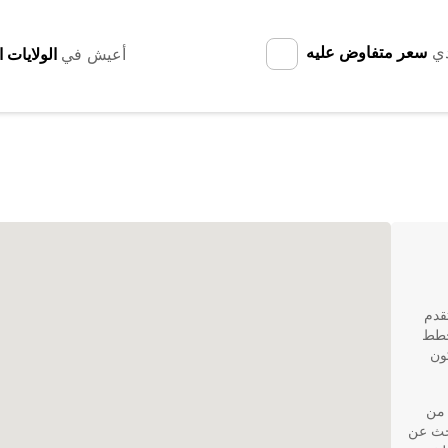
دي
سعر متفاوض عليه
أعيش في
تقدم
تخطط
ون
ة من
بحث عن