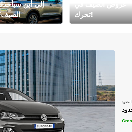
عروض الصيف في
إلى أين سيأخذك
تحرك!
الصيف؟
رحلتك المثالية في
رحلتك المثالية ف
انتظارك
انتظار
الحدود
دود
Cros