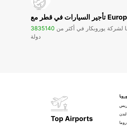
ات في قطر مع Europcar
ا لشركة يوروبكار في أكثر من
140
3835
دولة
روبا
ريس
لندن
Top Airports
روما