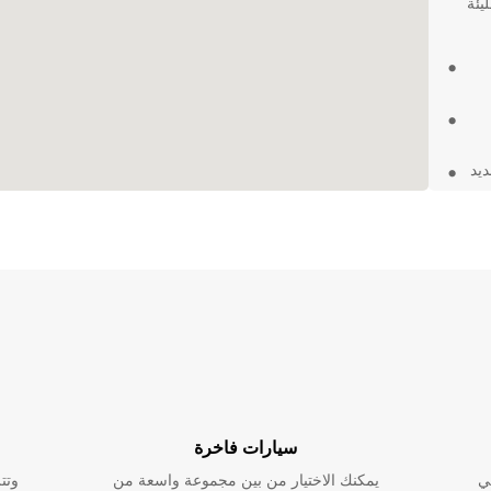
يئة
يد
ة
باختصار، Europcar هي الخيار الأمثل لتأجير السيارات في Blois،
تجربة
سيارات فاخرة
ي
يمكنك الاختيار من بين مجموعة واسعة من
وتت