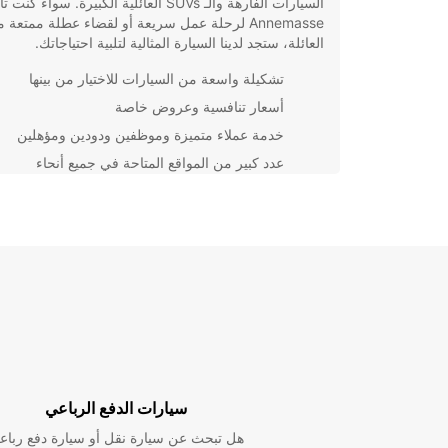
السيارات الفارهة والـ SUVs العائلية الكبيرة. سواء 
Annemasse لرحلة عمل سريعة أو لقضاء عطلة ممتعة م
العائلة، ستجد لدينا السيارة المثالية لتلبية احتياجاتك.
تشكيلة واسعة من السيارات للاختيار من بينها
أسعار تنافسية وعروض خاصة
خدمة عملاء متميزة وموظفين ودودين ومؤهلين
عدد كبير من المواقع المتاحة في جميع أنحاء
Annemasse
باختيار Europcar كشريك لتأجير السيارات الخاصة بك في
Annemasse، ستحصل على خدمة احترافية وموثوقة ت
تجربة سفر مريحة ومريحة. تأكد من الاطلاع على عروضنا
الحصرية والخصومات لتوفير المزيد على رحلتك!
سيارات الدفع الرباعي
هل تبحث عن سيارة نقل أو سيارة دفع رباع