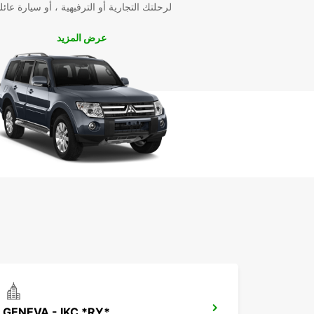
لرحلتك التجارية أو الترفيهية ، أو سيارة عائل
عرض المزيد
GENEVA - IKC *RY*