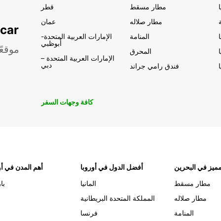
مطار مسقط
قطر
مطار صلاله
عمان
تأجير السيار
المنامة
الإمارات العربية المتحدة-
أبوظبي
موقعً
المحرق
الإمارات العربية المتحدة –
دبي
فندق رامي جراند
كافة وجهات السفر
ميز في البحرين
أفضل الدول في أوروبا
أهم المدن في أو
مطار مسقط
المانيا
با
مطار صلاله
المملكة المتحدة البريطانية
المنامة
فرنسا