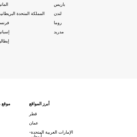
باريس
المانيا
لندن
المملكة المتحدة البريطانية
روما
فرنسا
مدريد
إسبانيا
إيطاليا
أبرز المواقع
موقع م
قطر
عمان
الإمارات العربية المتحدة-
أبوظبي