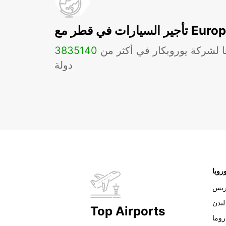
ات في قطر مع Europcar
ا لشركة يوروبكار في أكثر من
140
3835
دولة
روبا
ريس
لندن
Top Airports
روما