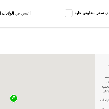
دي
سعر متفاوض عليه
أعيش في
 خدمة
،
ثالي لجميع
حتياجات