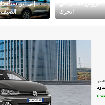
عروض الصيف في
إلى أين سيأخذك
تحرك!
الصيف؟
رحلتك المثالية في
رحلتك المثالية ف
انتظارك
انتظار
الحدود
دود
Cros