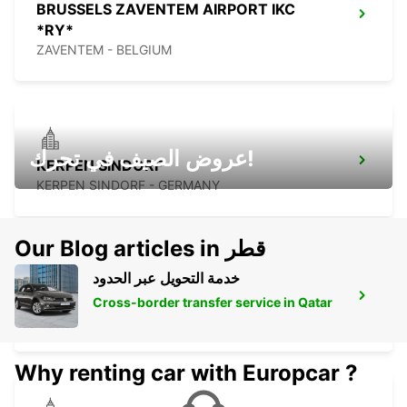
BRUSSELS ZAVENTEM AIRPORT IKC
*RY*
ZAVENTEM - BELGIUM
عروض الصيف في تحرك!
KERPEN SINDORF
KERPEN SINDORF - GERMANY
Our Blog articles in قطر
خدمة التحويل عبر الحدود
CHARLEROI BRUSSELS SOUTH APT IKC
Cross-border transfer service in Qatar
GOSSELIES - BELGIUM
Why renting car with Europcar ?