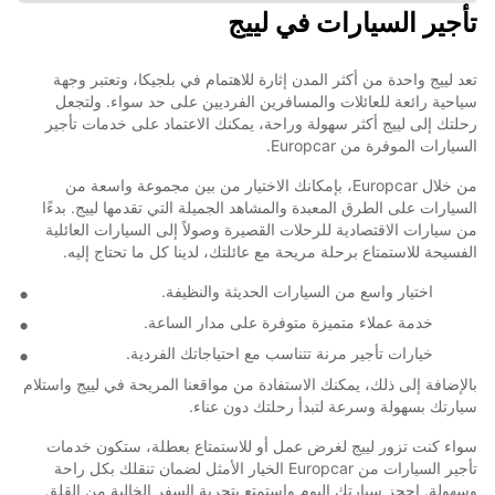
تأجير السيارات في لييج
تعد لييج واحدة من أكثر المدن إثارة للاهتمام في بلجيكا، وتعتبر وجهة
سياحية رائعة للعائلات والمسافرين الفرديين على حد سواء. ولتجعل
رحلتك إلى لييج أكثر سهولة وراحة، يمكنك الاعتماد على خدمات تأجير
السيارات الموفرة من Europcar.
من خلال Europcar، بإمكانك الاختيار من بين مجموعة واسعة من
السيارات على الطرق المعبدة والمشاهد الجميلة التي تقدمها لييج. بدءًا
من سيارات الاقتصادية للرحلات القصيرة وصولاً إلى السيارات العائلية
الفسيحة للاستمتاع برحلة مريحة مع عائلتك، لدينا كل ما تحتاج إليه.
اختيار واسع من السيارات الحديثة والنظيفة.
خدمة عملاء متميزة متوفرة على مدار الساعة.
خيارات تأجير مرنة تتناسب مع احتياجاتك الفردية.
بالإضافة إلى ذلك، يمكنك الاستفادة من مواقعنا المريحة في لييج واستلام
سيارتك بسهولة وسرعة لتبدأ رحلتك دون عناء.
سواء كنت تزور لييج لغرض عمل أو للاستمتاع بعطلة، ستكون خدمات
تأجير السيارات من Europcar الخيار الأمثل لضمان تنقلك بكل راحة
وسهولة. احجز سيارتك اليوم واستمتع بتجربة السفر الخالية من القلق