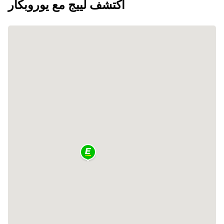
اكتشف لييج مع يوروبكار