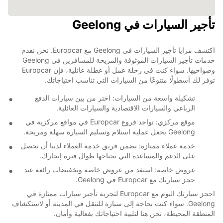
تأجير السيارات في Geelong
اكتشف مزايا تأجير السيارات في Geelong مع Europcar. نحن نقدم
خدمات تأجير السيارات الموثوقة والمريحة للمسافرين في Geelong
وضواحيها. سواء كنت في رحلة عمل أو عطلة عائلية، فإن Europcar
توفر لك أسطولًا متنوعًا من السيارات التي تناسب احتياجاتك.
تشكيلة واسعة من السيارات: اختر من بين سيارات الدفع
الرباعي والسيارات الاقتصادية والسيارات العائلية.
موقع مركزي: تواجد فروع Europcar في مواقع مركزية في
Geelong يجعل عملية استلام وتسليم السيارة سهلة ومريحة.
خدمة عملاء ممتازة: يضمن فريق خدمة العملاء لدينا أن تحصل
على الدعم والمساعدة التي تحتاجها طوال فترة إيجارك.
عروض خاصة: استفد من عروض خاصة وتخفيضات رائعة عند
حجز سيارتك مع Europcar في Geelong.
احجز سيارتك اليوم مع Europcar لتجربة تأجير سيارات ممتازة في
Geelong. سواء كنت بحاجة إلى سيارة للتنقل في المدينة أو لاستكشاف
المنطقة المحيطة، نحن هنا لتلبية احتياجاتك بفعالية وأمان.