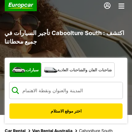
تأجير السيارات في Caboolture South : اكتشف
جميع محطاتنا
ما نوع المركبة؟
شاحنات الفان والشاحنات العادية
سيارات
اختر موقع الاستلام
Car Rental
Van Rental Australia
Caboolture South