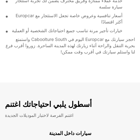
خدمة عملاء ممتازة وفريق محترف يضمن لك تجربة استئجار
سيارة سلسة
أسعار تنافسية وعروض خاصة تجعل الاستئجار مع Europcar
أكثر اقتصادًا
خيارات تأجير مرنة تناسب جميع احتياجاتك الشخصية أو العملية
احجز سيارتك مع Europcar اليوم في Caboolture South واستمتع
بحرية التنقل والراحة أثناء زيارتك لهذه المدينة الساحرة. زوروا أقرب فرع
لنا واستلم سيارتك في أقرب وقت ممكن!
أسطول يلبي احتياجاتك اغتنم
اغتنم الفرصة لاختبار الموديلات الجديدة
سيارات داخل المدينة