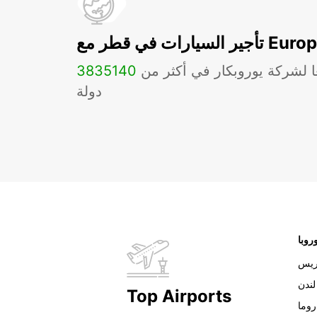
ات في قطر مع Europcar
ا لشركة يوروبكار في أكثر من
140
3835
دولة
روبا
ريس
لندن
Top Airports
روما