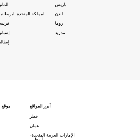
باريس
المانيا
لندن
المملكة المتحدة البريطانية
روما
فرنسا
مدريد
إسبانيا
إيطاليا
أبرز المواقع
موقع م
قطر
عمان
الإمارات العربية المتحدة-
أبوظبي