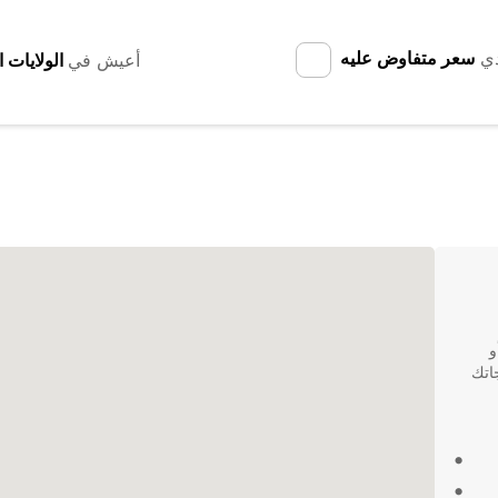
دي
سعر متفاوض عليه
أعيش في
أو
تياجاتك