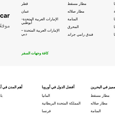
مطار مسقط
قطر
مطار صلاله
عمان
تأجير السيار
المنامة
الإمارات العربية المتحدة-
أبوظبي
موقعً
المحرق
الإمارات العربية المتحدة –
دبي
فندق رامي جراند
كافة وجهات السفر
ميز في البحرين
أفضل الدول في أوروبا
أهم المدن في أو
مطار مسقط
المانيا
با
مطار صلاله
المملكة المتحدة البريطانية
المنامة
فرنسا