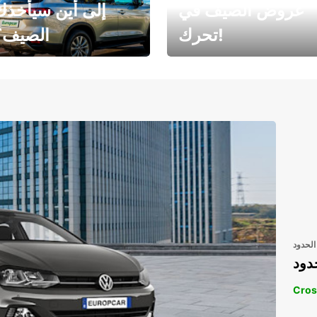
عروض الصيف في
إلى أين سيأخذك
تحرك!
الصيف؟
رحلتك المثالية في
رحلتك المثالية ف
انتظارك
انتظار
الحدود
دود
Cros