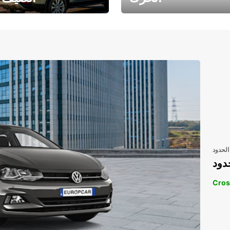
رحلتك المثالية في
رحلتك المثالية ف
انتظارك
انتظار
الحدود
دود
Cros