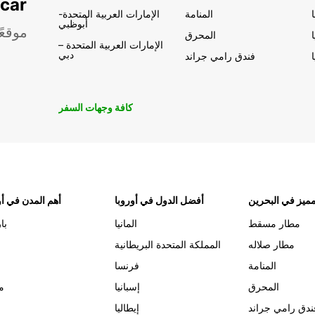
تأجير السيار
المنامة
الإمارات العربية المتحدة-
أبوظبي
موقعً
المحرق
الإمارات العربية المتحدة –
دبي
فندق رامي جراند
كافة وجهات السفر
ميز في البحرين
أفضل الدول في أوروبا
أهم المدن في أو
مطار مسقط
المانيا
با
مطار صلاله
المملكة المتحدة البريطانية
المنامة
فرنسا
المحرق
إسبانيا
م
ندق رامي جراند
إيطاليا