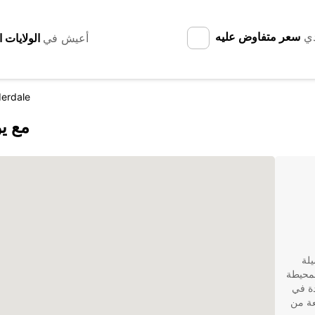
دي
سعر متفاوض عليه
أعيش في
derdale
اكتشف derdale
لة
لمحيطة
اجدة في
اسعة من