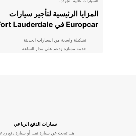
السيارات عالية الجودة.
المزايا الرئيسية لتأجير سيارات
Europcar في Fort Lauderdale:
تشكيلة واسعة من السيارات الحديثة
خدمة ممتازة ودعم على مدار الساعة
أسعار تنافسية وعروض خاصة للزبائن المحليين
والسياح الدوليين
إجراءات تأجير سهلة وسريعة
خيارات تأمين شامل لسلامتك وسلامة عائلتك
بغض النظر عن سبب زيارتك إلى فورت لودرديل ، نحن هنا ل
احتياجاتك من خلال توفير خدمة تأجير سيارات ممتازة لكل
العملاء. اختر Europcar اليوم لتجربة رحلة مريحة ولا تنسى!
سيارات الدفع الرباعي
هل تبحث عن سيارة نقل أو سيارة دفع رباع