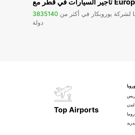
ات في قطر مع Europcar
ا لشركة يوروبكار في أكثر من
140
3835
دولة
روبا
ريس
لندن
Top Airports
روما
دريد