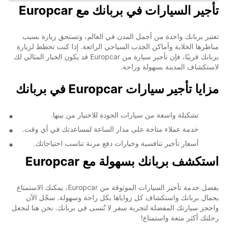
تأجير السيارات في بربانك مع Europcar
تعتبر بربانك واحدة من أجمل المدن في العالم، وتستحق زيارة بسبب
مناظرها الخلابة وأماكن الجذب السياحي الرائعة. إذا كنت تخطط لزيارة
بربانك قريبًا، فإن تأجير سيارة من Europcar قد يكون الخيار المثالي لك
لاستكشاف المدينة بسهولة وراحة.
مزايا تأجير سيارات Europcar في بربانك
تشكيلة واسعة من سيارات الجودة للاختيار من بينها.
خدمة عملاء متاحة على مدار الساعة لمساعدتك في أي وقت.
أسعار تأجير تنافسية وخيارات دفع مرنة تناسب احتياجاتك.
استكشف بربانك بسهولة مع Europcar
بفضل خدمة تأجير السيارات الموثوقة من Europcar، يمكنك الاستمتاع
بجمال بربانك واستكشاف كل زواياها بكل راحة وسهولة. سجّل الآن
واحجز سيارتك المفضلة لتجربة سفر لا تُنسى في بربانك. نحن هنا لنجعل
رحلتك أكثر متعة واستمتاع!