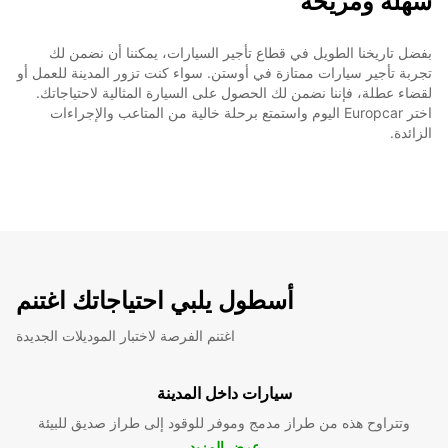
سهلة ومريحة
بفضل تاريخنا الطويل في قطاع تأجير السيارات، يمكننا أن نضمن لك
تجربة تأجير سيارات ممتازة في أوستن. سواء كنت تزور المدينة للعمل أو
لقضاء عطلة، فإننا نضمن لك الحصول على السيارة المثالية لاحتياجاتك.
اختر Europcar اليوم واستمتع برحلة خالية من المتاعب والإجراءات
الزائدة.
أسطول يلبي احتياجاتك اغتنم
اغتنم الفرصة لاختبار الموديلات الجديدة
سيارات داخل المدينة
وتتراوح هذه من طراز مدمج وموفر للوقود إلى طراز صديق للبيئة
عرض المزيد