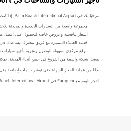
تأجير السيارات والشاحنات في Palm Beach International Airport
مرحبًا بك في Palm Beach International Airport! إذا كنت تبحث عن خدمة تأجير سيارات موثوقة ومريحة في هذه الوجهة الرائعة، فلا تبحث أبعد من Europcar.
مجموعة واسعة من السيارات الجديدة والمحدثة للاختي
أسعار تنافسية وعروض خاصة للحصول على أفضل ص
خدمة العملاء المتميزة مع فريق محترف يساعدك في
موقع مركزي لسهولة الوصول وتجربة تأجير سيارات 
بفضل شبكة واسعة من الفروع في جميع أنحاء المدينة، يمكنك
بدءًا من عملية الحجز السهلة حتى توفير خدمات إضافية مثل 
احجز اليوم مع Europcar في Palm Beach International Airport وتمتع برحلة مريحة وممتعة!