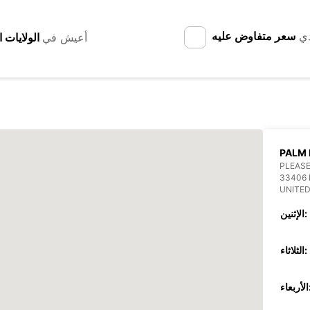
دي
سعر متفاوض عليه
أعيش في
PALM 
PLEASE
33406
UNITED
الإثنين:
الثلاثاء:
عاء: