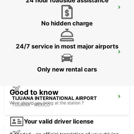
24 hour roadside assistance
PHOENIX AIRPORT
PHOENIX - UNITED STATES OF AMERICA
No hidden charge
24/7 service in most major airports
SAN DIEGO AIRPORT
SAN DIEGO - UNITED STATES OF AMERICA
Only new rental cars
Good to know
TIJUANA INTERNATIONAL AIRPORT
What should you bring at the station ?
TIJUANA - MEXICO
Your valid driver license