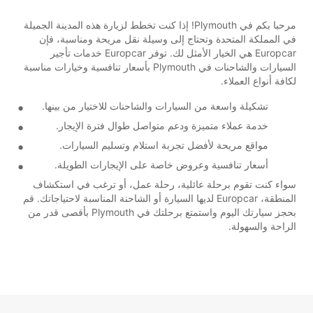
مرحبا بكم في Plymouth! إذا كنت تخطط لزيارة هذه المدينة الجميلة
في المملكة المتحدة وتحتاج إلى وسيلة نقل مريحة ومناسبة، فإن
Europcar هي الخيار الأمثل لك. توفر Europcar خدمات تأجير
السيارات والشاحنات في Plymouth بأسعار تنافسية وخيارات مناسبة
لكافة أنواع العملاء.
تشكيلة واسعة من السيارات والشاحنات للاختيار من بينها.
خدمة عملاء متميزة ودعم متواصل طوال فترة الإيجار.
مواقع مريحة لأفضل تجربة استلام وتسليم السيارات.
أسعار تنافسية وعروض خاصة على الإيجارات الطويلة.
سواء كنت تقوم برحلة عائلية، رحلة عمل، أو ترغب في استكشاف
المنطقة، Europcar لديها السيارة أو الشاحنة المناسبة لاحتياجاتك. قم
بحجز سيارتك اليوم واستمتع برحلتك في Plymouth بأقصى قدر من
الراحة والسهولة.