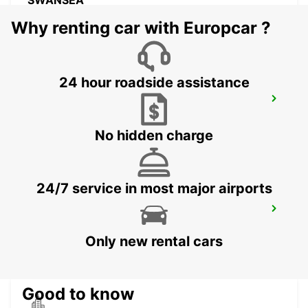
SWANSEA
SWANSEA - UNITED KINGDOM
Why renting car with Europcar ?
24 hour roadside assistance
BRISTOL AIRPORT
BRISTOL - UNITED KINGDOM
No hidden charge
24/7 service in most major airports
GUERNSEY AIRPORT - CHANNEL
ISLANDS
GUERNSEY - UNITED KINGDOM
Only new rental cars
Good to know