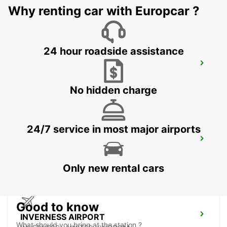
GLASGOW - UNITED KINGDOM
Why renting car with Europcar ?
24 hour roadside assistance
GLASGOW AIRPORT
PAISLEY - UNITED KINGDOM
No hidden charge
24/7 service in most major airports
ABERDEEN AIRPORT
ABERDEEN - UNITED KINGDOM
Only new rental cars
Good to know
INVERNESS AIRPORT
What should you bring at the station ?