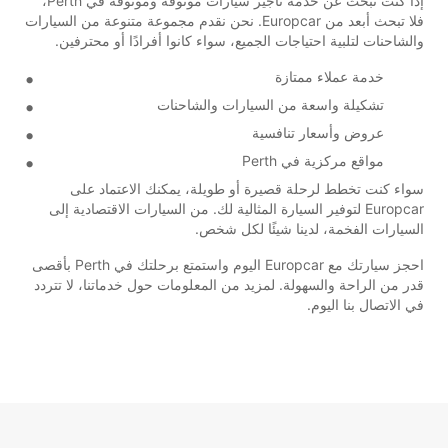
إذا كنت تبحث عن خدمة تأجير سيارات موثوقة وموثوقة في Perth،
فلا تبحث أبعد من Europcar. نحن نقدم مجموعة متنوعة من السيارات
والشاحنات لتلبية احتياجات الجميع، سواء كانوا أفرادًا أو محترفين.
خدمة عملاء ممتازة
تشكيلة واسعة من السيارات والشاحنات
عروض وأسعار تنافسية
مواقع مركزية في Perth
سواء كنت تخطط لرحلة قصيرة أو طويلة، يمكنك الاعتماد على
Europcar لتوفير السيارة المثالية لك. من السيارات الاقتصادية إلى
السيارات الفخمة، لدينا شيئًا لكل شخص.
احجز سيارتك مع Europcar اليوم واستمتع برحلتك في Perth بأقصى
قدر من الراحة والسهولة. لمزيد من المعلومات حول خدماتنا، لا تتردد
في الاتصال بنا اليوم.