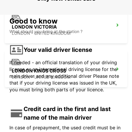
Good to know
LONDON VICTORIA
What should you bring at the station ?
LONDON - UNITED KINGDOM
Your valid driver license
If needed - an official translation of your driving
license or an international driving license for the
LONDON KINGS CROSS
main driver and any additional driver Please note
LONDON - UNITED KINGDOM
that if your driving license was issued in the UK,
you must bring both parts of your licence.
Credit card in the first and last
name of the main driver
In case of prepayment, the used credit must be in