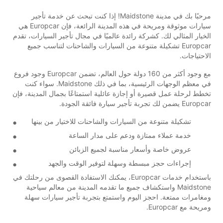
مرحبًا بك في مدينة Maidstone! إذا كنت تبحث عن خدمة تأجير
سيارات موثوقة ومريحة في هذه المدينة الرائعة، فإن Europcar هي
الخيار المثالي لك. كشركة رائدة عالميًا في مجال تأجير السيارات، تقدم
Europcar تشكيلة متنوعة من السيارات والشاحنات لتناسب جميع
الاحتياجات.
مع وجود أكثر من 160 دولة حول العالم، تضمن Europcar وجود فروع
في معظم الوجهات الرئيسية، بما في ذلك Maidstone. سواء كنت
تخطط لرحلة عمل قصيرة أو إجازة عائلية استمتاعًا بجمال المدينة، فإن
Europcar يضمن لك تجربة تأجير سيارة فائقة الجودة.
تشكيلة متنوعة من السيارات والشاحنات للاختيار من بينها
خدمة عملاء ممتازة ودعم على مدار الساعة
عروض خاصة وأسعار مناسبة لجميع الزبائن
إجراءات حجز مبسطة وسهلة لتوفير الوقت والجهد
باستخدام خدمات Europcar، يمكنك الاستفادة القصوى من رحلتك في
Maidstone واستكشاف جميع ما تقدمه المدينة من معالم سياحية
ومغامرات ممتعة. احجز اليوم واستمتع بتجربة تأجير سيارات سهلة
ومريحة مع Europcar.