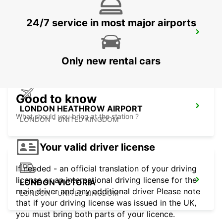
24/7 service in most major airports
SLOUGH
SLOUGH - UNITED KINGDOM
Only new rental cars
Good to know
LONDON HEATHROW AIRPORT
What should you bring at the station ?
LONDON - UNITED KINGDOM
Your valid driver license
If needed - an official translation of your driving
license or an international driving license for the
LONDON VICTORIA
main driver and any additional driver Please note
LONDON - UNITED KINGDOM
that if your driving license was issued in the UK,
you must bring both parts of your licence.