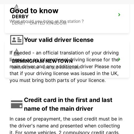
Good to know
DERBY
What should you bring at the station ?
DERBY - UNITED KINGDOM
Your valid driver license
If needed - an official translation of your driving
license or an international driving license for the
BIRMINGHAM NEWTOWN
main driver and any additional driver Please note
BIRMINGHAM - UNITED KINGDOM
that if your driving license was issued in the UK,
you must bring both parts of your licence.
Credit card in the first and last
name of the main driver
In case of prepayment, the used credit must be in
the driver's name and presented when collecting
it. For some vehicles, 2 compulsory credit cards,