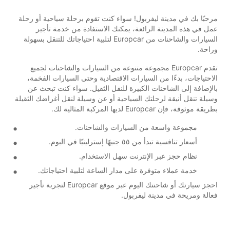
مرحبًا بك في مدينة ليفربول! سواء كنت تقوم برحلة سياحية أو رحلة
عمل في هذه المدينة الرائعة، يمكنك الاستفادة من خدمة تأجير
السيارات والشاحنات من Europcar لتلبية احتياجاتك للتنقل بسهولة
وراحة.
تقدم Europcar مجموعة متنوعة من السيارات والشاحنات لجميع
الاحتياجات، بدءًا من السيارات الاقتصادية وحتى السيارات الفخمة،
بالإضافة إلى الشاحنات الكبيرة للنقل الثقيل. سواء كنت تبحث عن
وسيلة تنقل أنيقة لرحلتك السياحية أو عن وسيلة لنقل أغراضك الثقيلة
بطريقة موثوقة، فإن Europcar لديها المركبة المثالية لك.
مجموعة واسعة من السيارات والشاحنات.
أسعار تنافسية تبدأ من ٥٥ جنيهًا إسترلينيًا في اليوم.
نظام حجز عبر الإنترنت سهل الاستخدام.
خدمة عملاء متوفرة على مدار الساعة لتلبية احتياجاتك.
احجز سيارتك أو شاحنتك اليوم عبر موقع Europcar لتجربة تأجير
فعالة ومريحة في مدينة ليفربول.