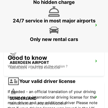
No hidden charge
24/7 service in most major airports
NEWCASTLE AIRPORT
NEWCASTLE UPON TYNE - UNITED KINGDOM
Only new rental cars
Good to know
ABERDEEN AIRPORT
What should you bring at the station ?
ABERDEEN - UNITED KINGDOM
Your valid driver license
If needed - an official translation of your driving
license or an international driving license for the
SUNDERLAND
main driver and any additional driver Please note
SUNDERLAND - UNITED KINGDOM