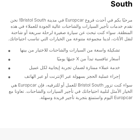
South
مرحبًا بكم في أحدث فروع Europcar في مدينة Bristol South! نحن
نقدم خدمات تأجير السيارات والشاحنات عالية الجودة للعملاء في هذه
المنطقة. سواء كنت تبحث عن سيارة صغيرة لرحلة سريعة أو شاحنة
لنقل الأثاث، لدينا مجموعة متنوعة من الخيارات التي تناسب احتياجاتك.
تشكيلة واسعة من السيارات والشاحنات للاختيار من بينها
أسعار تنافسية تبدأ من X جنيهًا يوميًا
خدمة عملاء ممتازة لضمان تجربة إيجابية لكل عميل
إجراء عملية الحجز بسهولة عبر الإنترنت أو عبر الهاتف
سواء كنت تزور Bristol South للعمل أو للترفيه، فإن Europcar هي
الخيار الأمثل لتلبية احتياجاتك في تأجير السيارات والشاحنات. تعاونا مع
Europcar اليوم واستمتع بتجربة تأجير فريدة وسهلة.