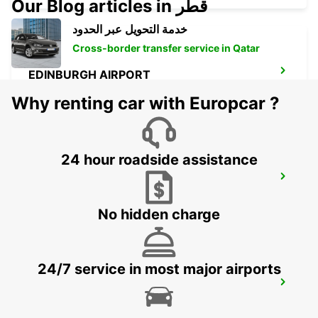
Our Blog articles in قطر
خدمة التحويل عبر الحدود
Cross-border transfer service in Qatar
EDINBURGH AIRPORT
EDINBURGH - UNITED KINGDOM
Why renting car with Europcar ?
24 hour roadside assistance
HAMILTON
HAMILTON - UNITED KINGDOM
No hidden charge
24/7 service in most major airports
GLASGOW LANCEFIELD QUAY
GLASGOW - UNITED KINGDOM