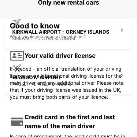
Only new rental cars
Good to know
KIRKWALL AIRPORT - ORKNEY ISLANDS
What should you bring at the station ?
KIRKWALL - UNITED KINGDOM
Your valid driver license
If needed - an official translation of your driving
license or an international driving license for the
GLASGOW AIRPORT
main driver and any additional driver Please note
PAISLEY - UNITED KINGDOM
that if your driving license was issued in the UK,
you must bring both parts of your licence.
Credit card in the first and last
name of the main driver
In case of prepayment, the used credit must be in