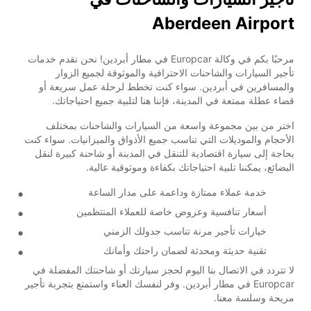
Aberdeen Airport
مرحبًا بكم في وكالة Europcar في مطار أبردين! نحن نقدم خدمات
تأجير السيارات والشاحنات الاحترافية والموثوقة لجميع الزوار
والمسافرين في أبردين. سواء كنت تخطط لرحلة عمل سريعة أو
قضاء عطلة ممتعة في المدينة، فإننا هنا لتلبية جميع احتياجاتك.
اختر من بين مجموعة واسعة من السيارات والشاحنات بمختلف
الأحجام والموديلات التي تناسب جميع الأذواق والميزانيات. سواء كنت
بحاجة إلى سيارة اقتصادية للتنقل في المدينة أو شاحنة كبيرة لنقل
البضائع، يمكننا تلبية احتياجاتك بكفاءة وموثوقية عالية.
خدمة عملاء ممتازة وداعمة على مدار الساعة
أسعار تنافسية وعروض خاصة للعملاء المنتظمين
خيارات تأجير مرنة تناسب جدولك الزمني
تقنية حديثة ومحدثة لضمان راحتك وأمانك
لا تتردد في الاتصال بنا اليوم لحجز سيارتك أو شاحنتك المفضلة في
Europcar في مطار أبردين. وفر لنفسك العناء واستمتع بتجربة تأجير
مريحة وسلسة معنا.