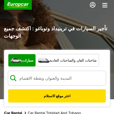
تأجير السيارات في ترينيداد وتوباغو : اكتشف جميع
الوجهات
ما نوع المركبة؟
شاحنات الفان والشاحنات العادية
سيارات
اختر موقع الاستلام
Car Rental
Car Rental Trinidad And Tobago