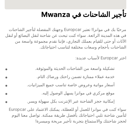
تأجير الشاحنات في Mwanza
مرحبًا بك في موانزا! تعتبر Europcar وجهتك المفضلة لتأجير الشاحنات
في هذه المدينة الرائعة. سواء كنت تبحث عن شاحنة لنقل البضائع أو لنقل
الأثاث أو حتى للقيام بعملك التجاري، فإننا نقدم مجموعة واسعة من
الشاحنات بأحجام وسعات مختلفة لتناسب احتياجاتك.
اختر Europcar لأسباب عديدة:
تشكيلة واسعة من الشاحنات الحديثة والموثوقة.
خدمة عملاء ممتازة تضمن راحتك ورضاك التام.
أسعار مواتية وعروض خاصة تناسب جميع الميزانيات.
موقع مركزي في موانزا يسهل الوصول إليه.
إمكانية حجز الشاحنة عبر الإنترنت بكل سهولة ويسر.
سواء كنت في موانزا للعمل أو للعطلة، يمكنك الاعتماد على Europcar
لتأمين شاحنة تلبي احتياجاتك بأفضل طريقة ممكنة. تواصل معنا اليوم
لحجز شاحنتك والاستمتاع بتجربة تأجير مريحة وميسرة!