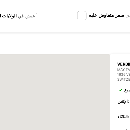
دي
سعر متفاوض عليه
أعيش في
VERBI
MAY TA
1936 V
SWITZ
بوع
الإثنين:
الثلاثاء: