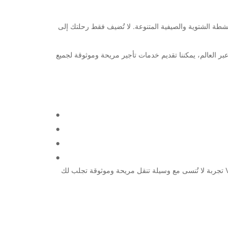
ة والأنشطة الشتوية والصيفية المتنوعة. لا تُضيف فقط رحلتك إلى
Verbi. بفضل شبكتنا الواسعة من الفروع والمرافق عبر العالم، يمكننا تقديم خدمات تأجير مريحة وموثوقة لجميع
باختصار، إذا كنت تبحث عن تأجير سيارة أو شاحنة في Verbier، فإن Europcar هي الخيار الأمثل. تقدم لنا الفرصة لجعل رحلتك إلى Verbier تجربة لا تُنسى مع وسيلة تنقل مريحة وموثوقة تجلب لك