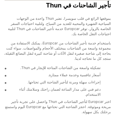
تأجير الشاحنات في Thun
بموقعها الرائع في قلب سويسرا، تعتبر Thun واحدة من الوجهات
السياحية الشهيرة والمحببة للعديد من السياح. ولتلبية احتياجات السفر
الخاصة بالزوار، توفر Europcar خدمة تأجير الشاحنات في Thun لتلبية
احتياجات النقل الخاصة بك.
باستخدام خدمة تأجير الشاحنات من Europcar، يمكنك الاستفادة من
مجموعة واسعة من الشاحنات بمختلف الأحجام والمواصفات. سواء كنت
بحاجة إلى شاحنة صغيرة لنقل الأثاث أو شاحنة كبيرة لنقل البضائع الثقيلة،
ستجد كل ما تحتاجه لدينا.
تشكيلة واسعة من الشاحنات المتاحة للإيجار في Thun.
أسعار تنافسية وخدمة عملاء ممتازة.
إجراءات سهلة ومرنة لتأجير الشاحنة التي تحتاجها.
دعم فني على مدار الساعة لضمان راحتك وسلامتك أثناء
الاستخدام.
اختر Europcar لتأجير الشاحنات في Thun واحصل على تجربة تأجير
مريحة وموثوقة. احجز الشاحنة التي تحتاجها مع Europcar اليوم واستمتع
برحلتك بكل سهولة.