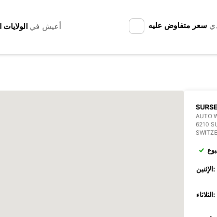
دي
سعر متفاوض عليه
أعيش في
SURS
AUTO 
6210 S
SWITZ
بوع
الإثنين:
الثلاثاء: