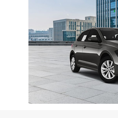
ZURICH FREILAGERSTRASSE - IKC *RY*
ZURICH - SWITZERLAND