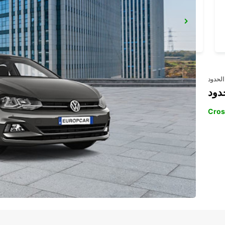
ZURICH BRUNAUPARK - IKC *RY*
ZURICH - SWITZERLAND
الحدود
دود
Cros