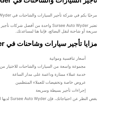
تأجير السيارات والشاحنات في Sursee Auto Wyder
مرحبًا بكم في شركة تأجير السيارات والشاحنات في Sursee Auto Wyder! نحن نقدم خدمات تأجير متنوعة وموثوقة للعملاء في Sursee والمناطق المحيطة.
تعتبر Sursee Auto Wyder واحدة من 
سريعة أو شاحنة لنقل البضائع، فإننا هنا لمساعدتك.
مزايا تأجير سيارات وشاحنات في Sursee Auto Wyder:
أسعار تنافسية ومواتية
مجموعة واسعة من السيارات والشاحنات للاختيار من ب
خدمة عملاء ممتازة وداعمة على مدار الساعة
عروض خاصة وتخفيضات للعملاء المنتظمين
إجراءات تأجير بسيطة وسريعة
بغض النظر عن احتياجاتك، فإن Sursee Auto Wyder لديها السيارة أو الشاحنة المثالية لك. تواصل معنا اليوم للحصول على عرض أسعار مجاني واحجز مركبتك بسهولة!