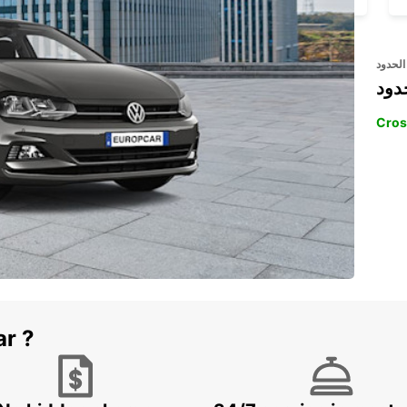
الحدود
دود
Cros
ar ?