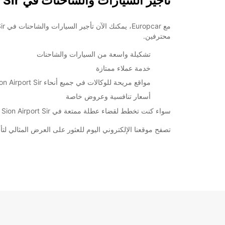
تأجير السيارات والشاحنات في Sion Airport Sir
خط سير الرحلة
محترفين.
تشكيلة واسعة من السيارات والشاحنات
خدمة عملاء ممتازة
مواقع مريحة للوكالات في جميع أنحاء Sion Airport Sir
أسعار تنافسية وعروض خاصة
سواء كنت تخطط لقضاء عطلة ممتعة في Sion Airport Sir أو تحتاج إلى سيارة أو شاحنة لأغراض العمل، Europcar لديها كل ما تحتاجه لتلبية احتياجاتك.
تصفح موقعنا الإلكتروني اليوم للعثور على العرض المثالي لتأجير السيارات والشاحنات في Sion Airport Sir، وا