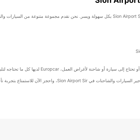
مع Europcar، يمكنك الآن تأجير السيارات والشاحنات في Sion Airport Sir بكل سهولة ويسر. نحن نقدم م
حجز الآن للاستمتاع بتجربة تأجير رائعة مع Europcar.