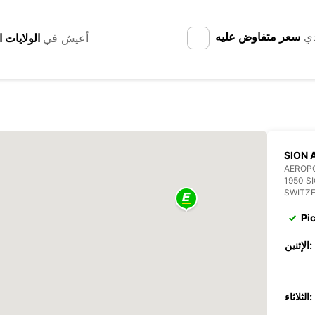
دي
سعر متفاوض عليه
أعيش في
SION 
AEROPO
1950 S
SWITZ
Pi
الإثنين:
الثلاثاء: