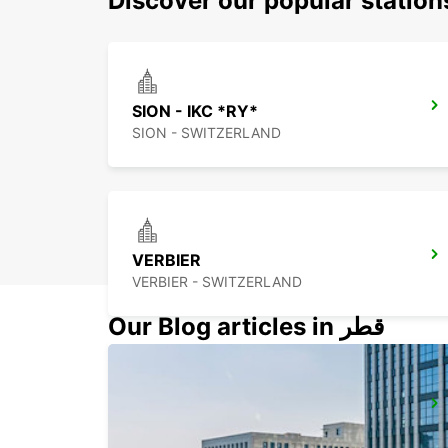
Discover our popular station
SION - IKC *RY*
SION - SWITZERLAND
VERBIER
VERBIER - SWITZERLAND
Our Blog articles in قطر
MONTREUX - IKC *RY*
MONTREUX - SWITZERLAND