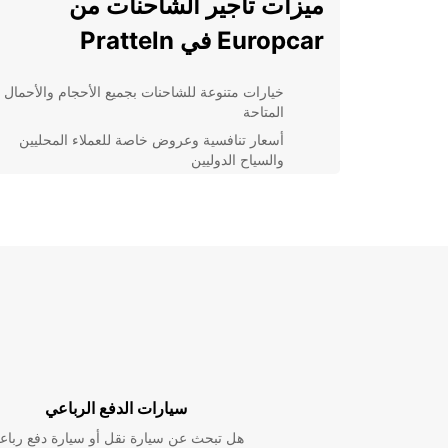
ميزات تأجير الشاحنات من
Europcar في Pratteln
خيارات متنوعة للشاحنات بجميع الأحجام والأحمال
المتاحة
أسعار تنافسية وعروض خاصة للعملاء المحليين
والسياح الدوليين
خدمة عملاء متفانية تضمن تلبية جميع احتياجات العم
بفعالية
إجراءات تأجير سريعة وبسيطة لتوفير الوقت والجه
مواقع مريحة للشركة في Pratteln لراحة العملاء
تأمين شامل لحماية الشاحنات والمحتويات خلال فت
التأجير
بغض النظر عن متطلباتك لتأجير 
بالتأكيد الاعتماد على Europcar لتلبية احتياجاتك بشكل
احجز اليوم واستمتع بتجربة تأجير شاحنة سلسة وموثوقة.
سيارات الدفع الرباعي
هل تبحث عن سيارة نقل أو سيارة دفع رباع