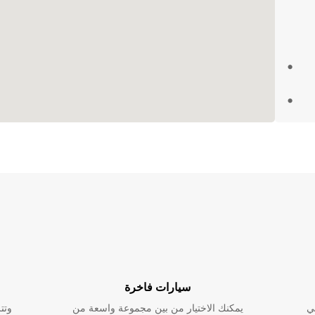
لاء
د
رة
شاحنة في Pratteln ، يمكنك
 مثالي.
سيارات فاخرة
ي
يمكنك الاختيار من بين مجموعة واسعة من
وتت