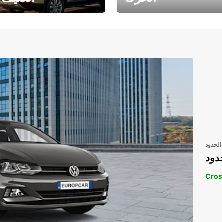
رحلتك المثالية في
رحلتك المثالية ف
انتظارك
انتظار
الحدود
دود
Cros