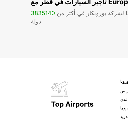
ات في قطر مع Europcar
ا لشركة يوروبكار في أكثر من
140
3835
دولة
روبا
ريس
لندن
Top Airports
روما
دريد