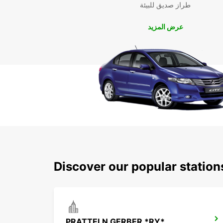
طراز صديق للبيئة
عرض المزيد
Discover our popular station
PRATTELN GERBER *RY*