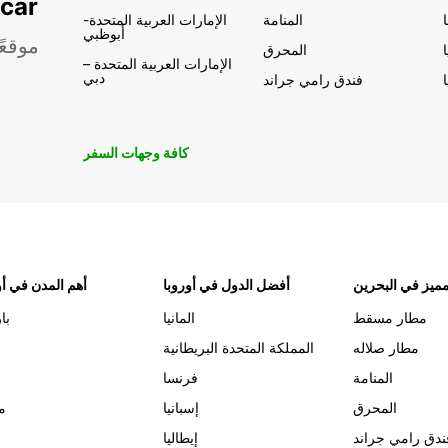
تأجير السيار
المنامة
الإمارات العربية المتحدة-
أبوظبي
موقعً
المحرق
الإمارات العربية المتحدة –
دبي
فندق رامي جراند
كافة وجهات السفر
ميز في البحرين
أفضل الدول في أوروبا
أهم المدن في أو
مطار مسقط
المانيا
با
مطار صلاله
المملكة المتحدة البريطانية
المنامة
فرنسا
المحرق
إسبانيا
م
ندق رامي جراند
إيطاليا