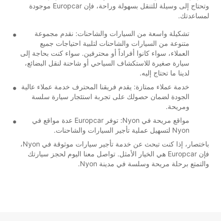
وتحتاج إلى وسيلة للتنقل بسهولة وراحة، فإن Europcar موجودة
لمساعدتك.
تشكيلة واسعة من السيارات والشاحنات: نقدم مجموعة
متنوعة من السيارات والشاحنات لتلبية احتياجات جميع
العملاء، سواء كانوا أفراداً أو محترفين. سواء كنت بحاجة إلى
سيارة صغيرة للاستكشاف السياحي أو شاحنة لنقل البضائع،
لدينا ما تحتاج إليه.
خدمة عملاء ممتازة: يقدم فريقنا المحترف خدمة عملاء عالية
الجودة لضمان حصولك على تجربة استئجار سيارة سلسة
ومريحة.
مواقع مريحة في Nyon: توفر Europcar عدة مواقع في
Nyon لتسهيل عملية تأجير السيارات والشاحنات.
باختصار، إذا كنت تبحث عن خدمة تأجير سيارات موثوقة في Nyon،
فإن Europcar هي الخيار الأمثل. تواصل معنا اليوم لحجز سيارتك
والتمتع برحلة مريحة وسلسة في مدينة Nyon.