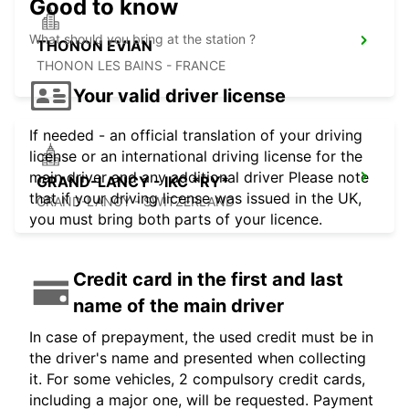
Good to know
What should you bring at the station ?
THONON EVIAN
THONON LES BAINS - FRANCE
Your valid driver license
If needed - an official translation of your driving
license or an international driving license for the
main driver and any additional driver Please note
GRAND-LANCY - IKC *RY*
that if your driving license was issued in the UK,
GRAND-LANCY - SWITZERLAND
you must bring both parts of your licence.
Credit card in the first and last
name of the main driver
In case of prepayment, the used credit must be in
the driver's name and presented when collecting
it. For some vehicles, 2 compulsory credit cards,
including a major one, will be requested. Payment