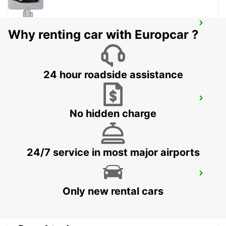
GENEVA EAUX-VIVES - IKC *RY*
Why renting car with Europcar ?
GENEVA - SWITZERLAND
24 hour roadside assistance
GENEVA VERNIER - IKC *RY*
VERNIER - SWITZERLAND
No hidden charge
24/7 service in most major airports
ANNEMASSE
ANNEMASSE - FRANCE
Only new rental cars