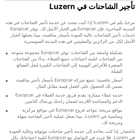
تأجير الشاحنات في Luzern
مرحبا بكم في Luzern! إذا كنت تبحث عن خدمة تأجير الشاحنات في هذه
المدينة الساحرة، فإن Europcar هي الخيار الأمثل لك. توفر Europcar
خدمات تأجير الشاحنات عالية الجودة بأسعار منافسة، مما يجعلها الخيار
الأمثل لكل من الزائرين والمقيمين في هذه المدينة السويسرية.
تشكيلة واسعة من الشاحنات: توفر Europcar مجموعة متنوعة
من الشاحنات لتلبية احتياجات جميع العملاء، بدءًا من الشاحنات
الصغيرة للأغراض اليومية إلى الشاحنات الكبيرة لنقل البضائع
الثقيلة.
أسعار تنافسية: تتمتع شركة Europcar بأسعار تأجير منافسة
تضمن لك الحصول على أفضل قيمة مقابل المال.
خدمة عملاء ممتازة: يقدم فريق خدمة العملاء في Europcar
الدعم والمساعدة اللازمة لضمان راحتك ورضاك التامين.
مواقع مريحة: تتواجد فروع Europcar في مواقع مركزية
ومناسبة في Luzern، مما يجعل عملية تأجير الشاحنة سهلة
ومريحة لك.
باختصار، إذا كنت بحاجة إلى خدمة تأجير شاحنات موثوقة وعالية الجودة
في Luzern، فلا تتردد في التواصل مع Europcar لتلبية احتياجاتك بكل