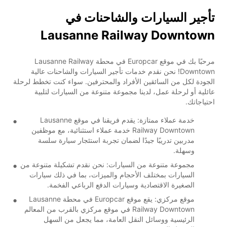
تأجير السيارات والشاحنات في
Lausanne Railway Downtown
مرحبًا بك في موقع Europcar في محطة Lausanne Railway
Downtown! نحن نقدم خدمات تأجير السيارات والشاحنات عالية
الجودة لكل من السائقين الأفراد والمحترفين. سواء كنت تخطط لرحلة
عائلية أو لرحلة عمل، لدينا مجموعة متنوعة من السيارات لتلبية
احتياجاتك.
خدمة عملاء ممتازة: يقدم فريقنا في موقع Lausanne
Railway Downtown خدمة عملاء استثنائية، مع موظفين
مدربين تدريبًا جيدًا لضمان تجربة استئجار سيارة سلسة
وسهلة.
مجموعة متنوعة من السيارات: نحن نقدم تشكيلة متنوعة من
السيارات بمختلف الأحجام والميزات، بما في ذلك سيارات
الصغيرة الاقتصادية وسيارات الدفع الرباعي الفخمة.
موقع مركزي: يقع موقع Europcar في محطة Lausanne
Railway Downtown في موقع مركزي بالقرب من المعالم
الرئيسية ووسائل النقل العامة، مما يجعل من السهل