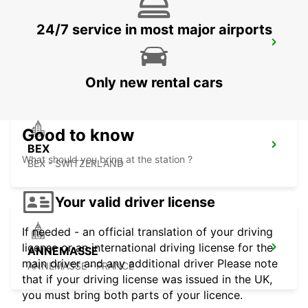
24/7 service in most major airports
NYON - IKC *RY*
NYON - SWITZERLAND
Only new rental cars
Good to know
BEX
What should you bring at the station ?
BEX - SWITZERLAND
Your valid driver license
If needed - an official translation of your driving
license or an international driving license for the
ANNEMASSE
main driver and any additional driver Please note
ANNEMASSE - FRANCE
that if your driving license was issued in the UK,
you must bring both parts of your licence.