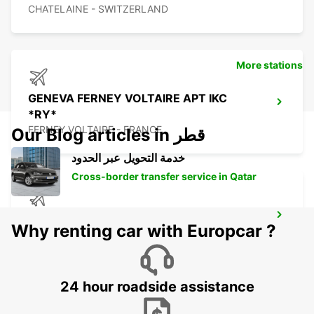
CHATELAINE - SWITZERLAND
More stations
GENEVA FERNEY VOLTAIRE APT IKC
*RY*
FERNEY VOLTAIRE - FRANCE
Our Blog articles in قطر
خدمة التحويل عبر الحدود
Cross-border transfer service in Qatar
GENEVA AIRPORT CH - IKC *RY*
Why renting car with Europcar ?
GENEVA - SWITZERLAND
24 hour roadside assistance