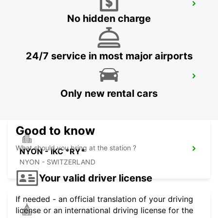
GENEVA VERNIER - IKC *RY*
VERNIER - SWITZERLAND
No hidden charge
24/7 service in most major airports
ANNEMASSE
ANNEMASSE - FRANCE
Only new rental cars
Good to know
What should you bring at the station ?
NYON - IKC *RY*
NYON - SWITZERLAND
Your valid driver license
If needed - an official translation of your driving
license or an international driving license for the