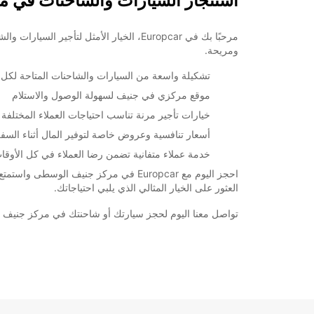
استئجار السيارات والشاحنات في مركز 
مرحبًا بك في Europcar، الخيار الأمثل
ومريحة.
تشكيلة واسعة من السيارات والشاحنات المتاحة لكل ا
موقع مركزي في جنيف لسهولة الوصول والاستلام
خيارات تأجير مرنة تناسب احتياجات العملاء المختلفة
أسعار تنافسية وعروض خاصة لتوفير المال أثناء السف
خدمة عملاء متفانية تضمن رضا العملاء في كل الأوقا
احجز اليوم مع Europcar في مركز جني
العثور على الخيار المثالي الذي يلبي احتياجاتك.
تواصل معنا اليوم لحجز سيارتك أو شاحنتك في مركز جنيف الوسطى مع Europcar واستمتع بأفضل تجرب