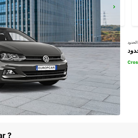
NYON - IKC *RY*
NYON - SWITZERLAND
الحدود
دود
Cros
ar ?