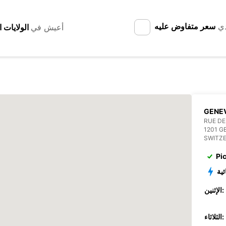
دي
سعر متفاوض عليه
أعيش في
GENEV
RUE DE
1201 G
SWITZ
Pi
ئية
الإثنين:
الثلاثاء: