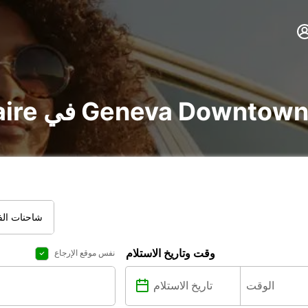
أجير voiture و utilitaire في Geneva Downtown
شاحنات الفا
وقت وتاريخ الاستلام
نفس موقع الإرجاع