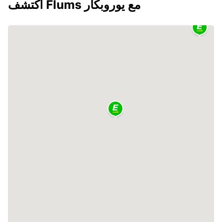
اكتشف Flums مع يوروبكار