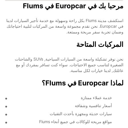
مرحبا بك في Europcar في Flums
استكشف مدينة Flums بكل راحة وسهولة مع خدمة تأجير السيارات لدينا
في Europcar. نحن نقدم مجموعة واسعة من المركبات لتلبية احتياجاتك
وضمان تجربة سفر مريحة وممتعة.
المركبات المتاحة
نحن نوفر تشكيلة واسعة من السيارات السياحية, SUVs والشاحنات
الصغيرة لتناسب جميع الاحتياجات. سواء كنت تسافر بمفردك أو مع
عائلتك, لدينا خيارات لكل مناسبة.
لماذا Europcar في Flums؟
خدمة عملاء ممتازة
أسعار تنافسية وشفافة
سيارات حديثة ومجهزة بأحدث التقنيات
مواقع مريحة للوكالات في جميع أنحاء Flums